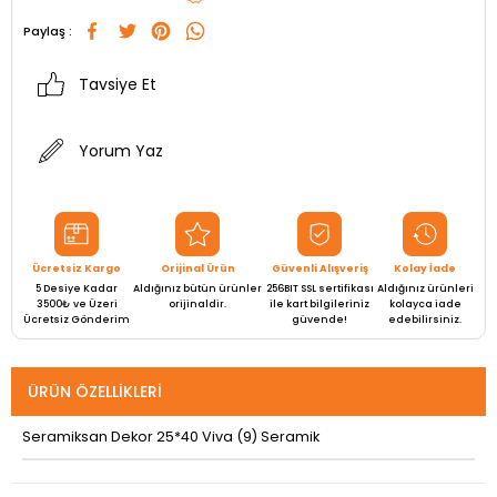
Paylaş :
Tavsiye Et
Yorum Yaz
Ücretsiz Kargo
Orijinal Ürün
Güvenli Alışveriş
Kolay İade
5 Desiye Kadar
Aldığınız bütün ürünler
256BIT SSL sertifikası
Aldığınız ürünleri
3500₺ ve Üzeri
orijinaldir.
ile kart bilgileriniz
kolayca iade
Ücretsiz Gönderim
güvende!
edebilirsiniz.
ÜRÜN ÖZELLIKLERI
Seramiksan Dekor 25*40 Viva (9) Seramik