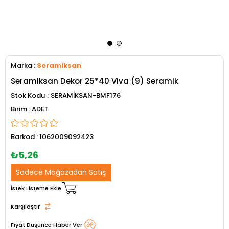
Marka
:
Seramiksan
Seramiksan Dekor 25*40 Viva (9) Seramik
Stok Kodu
SERAMİKSAN-BMF176
ADET
Barkod
:
1062009092423
₺5,26
Sadece Mağazadan Satış
İstek Listeme Ekle
Karşılaştır
Fiyat Düşünce Haber Ver