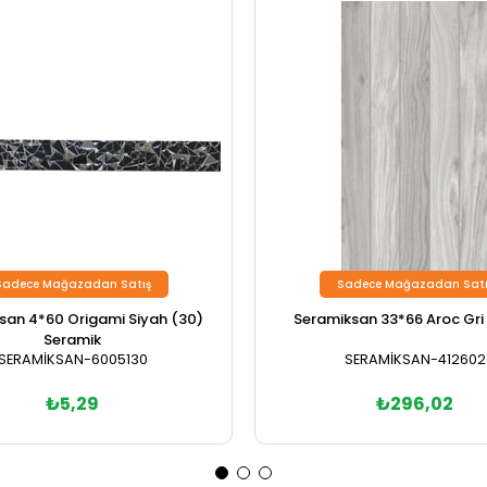
Sadece Mağazadan Satış
Sadece Mağazadan Satı
san 4*60 Origami Siyah (30)
Seramiksan 33*66 Aroc Gri 1
Seramik
SERAMİKSAN-6005130
SERAMİKSAN-412602
₺5,29
₺296,02