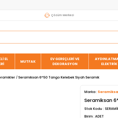
Çözüm Merkezi
Lİ EL
EV GEREÇLERİ VE
AYDINLATMA
MUTFAK
ERİ
DEKORASYON
ELEKTRİK
eramikler
Seramiksan 6*50 Tango Kelebek Siyah Seramik
Marka
:
Seramiks
Seramiksan 6*
Stok Kodu
SERAMİ
ADET