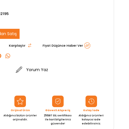
2195
an Satış
Karşılaştır
Fiyat Düşünce Haber Ver
Yorum Yaz
Orijinal Ürün
Güvenli Alışveriş
Kolay İade
Aldığınız bütün ürünler
256BIT SSL sertifikası
Aldığınız ürünleri
orijinaldir.
ile kart bilgileriniz
kolayca iade
güvende!
edebilirsiniz.