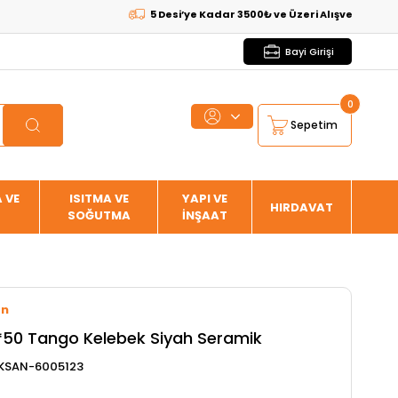
5 Desi’ye Kadar 3500₺ ve Üzeri Alışverişlerde
KARGO
Bayi Girişi
0
Sepetim
 VE
ISITMA VE
YAPI VE
HIRDAVAT
SOĞUTMA
İNŞAAT
an
50 Tango Kelebek Siyah Seramik
KSAN-6005123