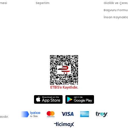
şmesi
Sepetim
Gizlilik ve Çere
Başvuru Formu
İnsan Kaynakla
sıdır.