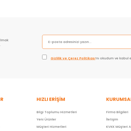
olmak
.
Gizlilik ve Çerez Politikası
’nı okudum ve kabul 
ER
HIZLI ERİŞİM
KURUMSA
Bilgi Toplumu Hizmetleri
Firma Bilgileri
Yeni Ürünler
İletişim
ı
Müşteri Hizmetleri
KVKK Müşteri 