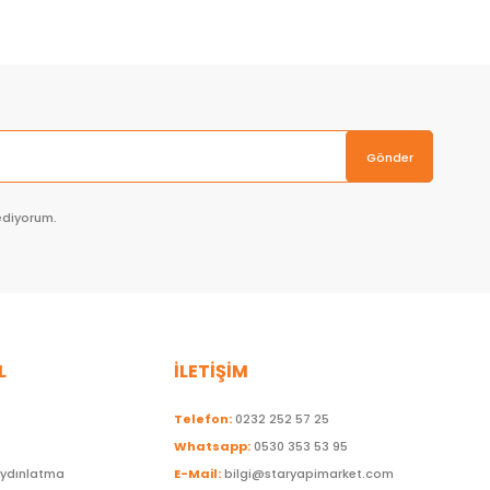
Gönder
ediyorum.
L
İLETİŞİM
Telefon:
0232 252 57 25
Whatsapp:
0530 353 53 95
Aydınlatma
E-Mail:
bilgi@staryapimarket.com