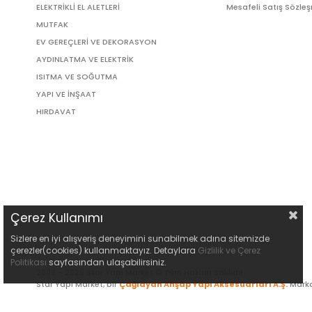
ELEKTRİKLİ EL ALETLERİ
Mesafeli Satış Sözle
MUTFAK
EV GEREÇLERİ VE DEKORASYON
AYDINLATMA VE ELEKTRİK
ISITMA VE SOĞUTMA
YAPI VE İNŞAAT
HIRDAVAT
Çerez Kullanımı
Sizlere en iyi alışveriş deneyimini sunabilmek adına sitemizde
çerezler(cookies) kullanmaktayız. Detaylara
Gizlilik ve Çerez
Politikası
sayfasından ulaşabilirsiniz.
2009 - 2026 Star Yapı Market © Tüm Hakları Saklıdır.
Star Yapı Market, bir
Çağlayan Ahşap Yapı Aksesuarları A.Ş.
Marka