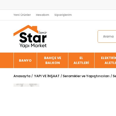
Yeni Ürünler
Hesabım
Siparişlerim
BAHÇE VE
EL
ELEKTRİK
BANYO
BALKON
ALETLERİ
ALETL
Anasayfa
YAPI VE İNŞAAT
Seramikler ve Yapıştırıcıları
S