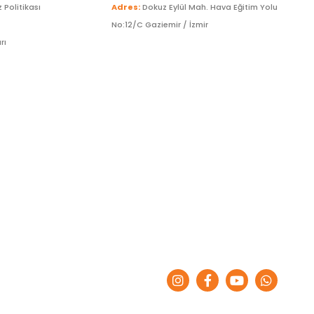
z Politikası
Adres:
Dokuz Eylül Mah. Hava Eğitim Yolu
No:12/C Gaziemir / İzmir
rı