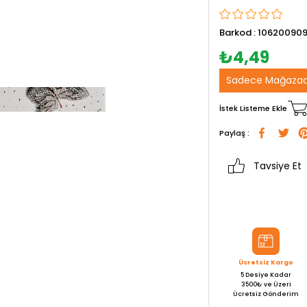
Barkod
:
106200909
₺4,49
Sadece Mağazad
İstek Listeme Ekle
Paylaş :
Tavsiye Et
Ücretsiz Kargo
5 Desiye Kadar
3500₺ ve Üzeri
Ücretsiz Gönderim