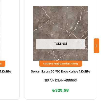
TÜKENDI
ş
Sadece Mağazadan Satış
.Kalite
Seramiksan 50*50 Eros Kahve 1.Kalite
SERAMİKSAN-655503
₺325,58