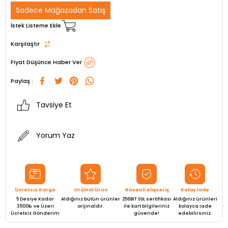
Sadece Mağazadan Satış
İstek Listeme Ekle
Karşılaştır
Fiyat Düşünce Haber Ver
Paylaş :
Tavsiye Et
Yorum Yaz
Ücretsiz Kargo
Orijinal Ürün
Güvenli Alışveriş
Kolay İade
5 Desiye Kadar
Aldığınız bütün ürünler
256BIT SSL sertifikası
Aldığınız ürünleri
3500₺ ve Üzeri
orijinaldir.
ile kart bilgileriniz
kolayca iade
Ücretsiz Gönderim
güvende!
edebilirsiniz.