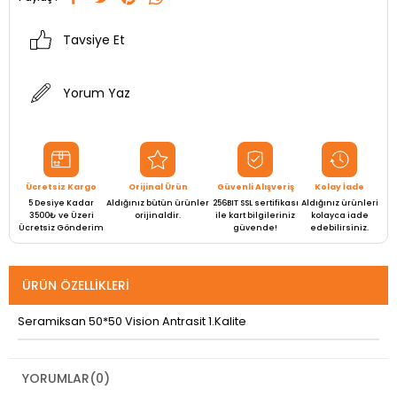
Tavsiye Et
Yorum Yaz
Ücretsiz Kargo
Orijinal Ürün
Güvenli Alışveriş
Kolay İade
5 Desiye Kadar
Aldığınız bütün ürünler
256BIT SSL sertifikası
Aldığınız ürünleri
3500₺ ve Üzeri
orijinaldir.
ile kart bilgileriniz
kolayca iade
Ücretsiz Gönderim
güvende!
edebilirsiniz.
ÜRÜN ÖZELLIKLERI
Seramiksan 50*50 Vision Antrasit 1.Kalite
YORUMLAR
(0)