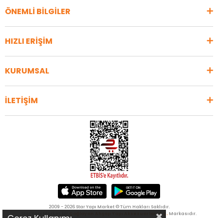
ÖNEMLİ BİLGİLER
HIZLI ERİŞİM
KURUMSAL
İLETİŞİM
2009 - 2026 Star Yapı Market © Tüm Hakları Saklıdır.
Star Yapı Market, bir
Çağlayan Ahşap Yapı Aksesuarları A.Ş.
Markasıdır.