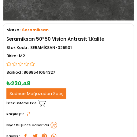
Marka
:
Seramiksan
Seramiksan 50*50 Vision Antrasit 1.Kalite
Stok Kodu
SERAMİKSAN-025501
M2
Barkod
:
8698541054327
₺230,48
Sadece Mağazadan Satış
İstek Listeme Ekle
Karşılaştır
Fiyat Düşünce Haber Ver
Paylaş :