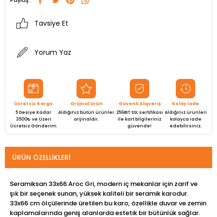
Paylaş :
Tavsiye Et
Yorum Yaz
Ücretsiz Kargo
Orijinal Ürün
Güvenli Alışveriş
Kolay İade
5 Desiye Kadar
Aldığınız bütün ürünler
256BIT SSL sertifikası
Aldığınız ürünleri
3500₺ ve Üzeri
orijinaldir.
ile kart bilgileriniz
kolayca iade
Ücretsiz Gönderim
güvende!
edebilirsiniz.
ÜRÜN ÖZELLIKLERI
Seramiksan 33x66 Aroc Gri, modern iç mekanlar için zarif ve
şık bir seçenek sunan, yüksek kaliteli bir seramik karodur.
33x66 cm ölçülerinde üretilen bu karo, özellikle duvar ve zemin
kaplamalarında geniş alanlarda estetik bir bütünlük sağlar.