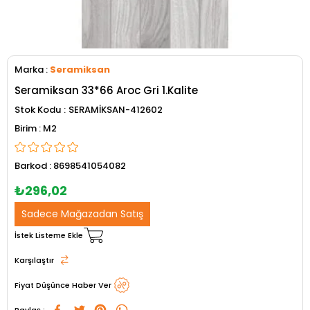
Marka
:
Seramiksan
Seramiksan 33*66 Aroc Gri 1.Kalite
Stok Kodu
SERAMİKSAN-412602
M2
Barkod
:
8698541054082
₺296,02
Sadece Mağazadan Satış
İstek Listeme Ekle
Karşılaştır
Fiyat Düşünce Haber Ver