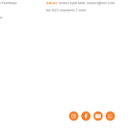
z Politikası
Adres:
Dokuz Eylül Mah. Hava Eğitim Yolu
No:12/C Gaziemir / İzmir
rı