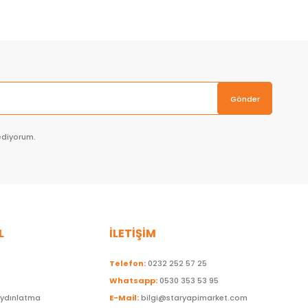
Gönder
ediyorum.
L
İLETİŞİM
Telefon:
0232 252 57 25
Whatsapp:
0530 353 53 95
Aydınlatma
E-Mail:
bilgi@staryapimarket.com