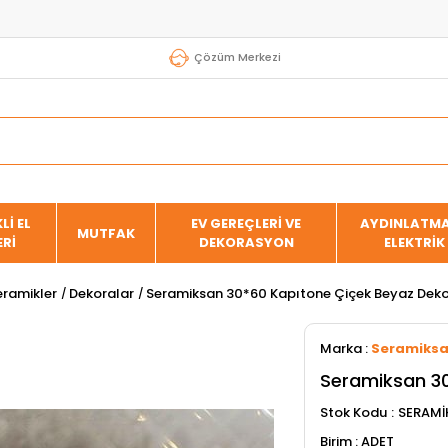
Çözüm Merkezi
Lİ EL
EV GEREÇLERİ VE
AYDINLATMA
MUTFAK
ERİ
DEKORASYON
ELEKTRİK
eramikler
Dekoralar
Seramiksan 30*60 Kapıtone Çiçek Beyaz Deko
Marka
:
Seramiks
Seramiksan 30
Stok Kodu
SERAMİ
ADET