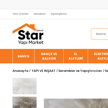
Yeni Ürünler
Hesabım
Siparişlerim
BAHÇE VE
EL
ELEKTRİK
BANYO
BALKON
ALETLERİ
ALETL
Anasayfa
YAPI VE İNŞAAT
Seramikler ve Yapıştırıcıları
S