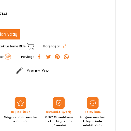
7141
an Satış
tek Listeme Ekle
Karşılaştır
er
Paylaş :
Yorum Yaz
Orijinal Ürün
Güvenli Alışveriş
Kolay İade
Aldığınız bütün ürünler
256BIT SSL sertifikası
Aldığınız ürünleri
orijinaldir.
ile kart bilgileriniz
kolayca iade
güvende!
edebilirsiniz.