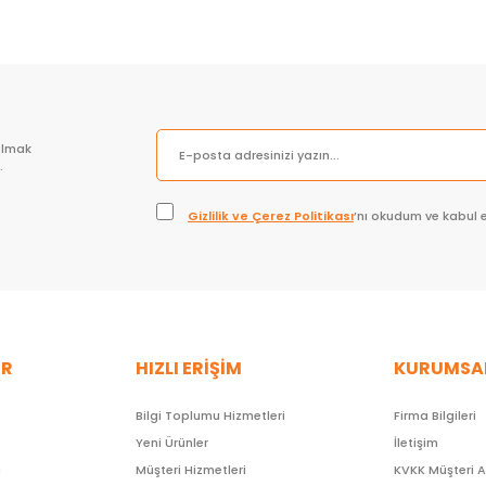
olmak
.
Gizlilik ve Çerez Politikası
’nı okudum ve kabul 
ER
HIZLI ERİŞİM
KURUMSA
Bilgi Toplumu Hizmetleri
Firma Bilgileri
Yeni Ürünler
İletişim
ı
Müşteri Hizmetleri
KVKK Müşteri 