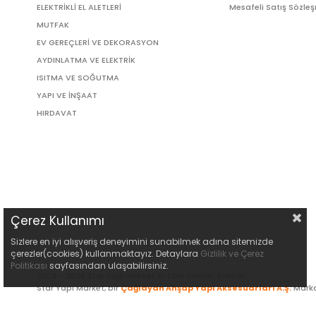
ELEKTRİKLİ EL ALETLERİ
Mesafeli Satış Sözle
MUTFAK
EV GEREÇLERİ VE DEKORASYON
AYDINLATMA VE ELEKTRİK
ISITMA VE SOĞUTMA
YAPI VE İNŞAAT
HIRDAVAT
Çerez Kullanımı
Sizlere en iyi alışveriş deneyimini sunabilmek adına sitemizde
çerezler(cookies) kullanmaktayız. Detaylara
Gizlilik ve Çerez
Politikası
sayfasından ulaşabilirsiniz.
2009 - 2026 Star Yapı Market © Tüm Hakları Saklıdır.
Star Yapı Market, bir
Çağlayan Ahşap Yapı Aksesuarları A.Ş.
Marka