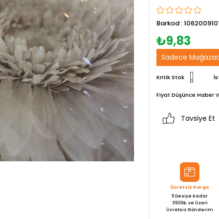
Barkod
:
106200910
₺9,83
Sadece Mağazad
Kritik Stok
İs
Fiyat Düşünce Haber V
Tavsiye Et
Ücretsiz Kargo
5 Desiye Kadar
3500₺ ve Üzeri
Ücretsiz Gönderim