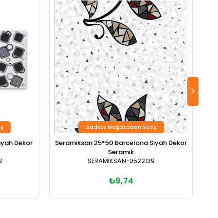
ş
Sadece Mağazadan Satış
iyah Dekor
Seramiksan 25*50 Barcelona Siyah Dekor
S
Seramik
2
SERAMİKSAN-0522139
₺9,74