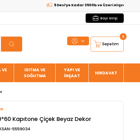
5 Desi’ye Kadar 3500₺ ve Üzeri Alışverişlerde
KARG
Bayi Girişi
0
Sepetim
 VE
ISITMA VE
YAPI VE
HIRDAVAT
SOĞUTMA
İNŞAAT
r
an
*60 Kapıtone Çiçek Beyaz Dekor
KSAN-5559034