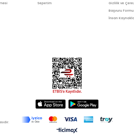
şmesi
Sepetim
Gizlilik ve Çere
Başvuru Formu
İnsan Kaynakla
sıdır.