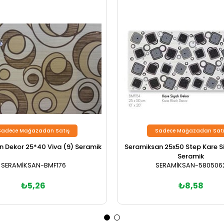
Sadece Mağazadan Satış
Sadece Mağazadan Satı
 Dekor 25*40 Viva (9) Seramik
Seramiksan 25x50 Step Kare S
Seramik
SERAMİKSAN-BMF176
SERAMİKSAN-580506
₺5,26
₺8,58