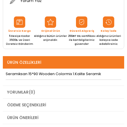
Yorum Yaz
Ücretsiz Kargo
Orijinal Ürün
Güvenli Alışveriş
Kolay İade
5 Desiye Kadar
Aldığınız bütün ürünler
256BIT SSL sertifikası
Aldığınız ürünleri
3500₺ ve Üzeri
orijinaldir.
ile kart bilgileriniz
kolayca iade
Ücretsiz Gönderim
güvende!
edebilirsiniz.
ÜRÜN ÖZELLIKLERI
Seramiksan 15*90 Wooden Colormix 1.Kalite Seramik
YORUMLAR
(0)
ÖDEME SEÇENEKLERI
ÜRÜN ÖNERILERI