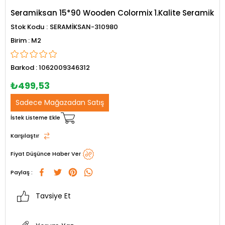
Seramiksan 15*90 Wooden Colormix 1.Kalite Seramik
Stok Kodu
SERAMİKSAN-310980
M2
Barkod
:
1062009346312
₺499,53
Sadece Mağazadan Satış
İstek Listeme Ekle
Karşılaştır
Fiyat Düşünce Haber Ver
Paylaş :
Tavsiye Et