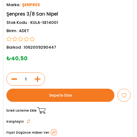
Marka
:
ŞENPRES
Şenpres 3/8 Sarı Nipel
Stok Kodu
KULA-SE14001
ADET
Barkod
:
1062009290447
₺40,50
İstek Listeme Ekle
Karşılaştır
Fiyat Düşünce Haber Ver