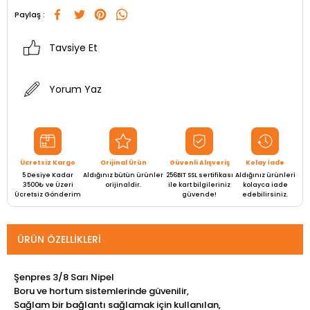
Paylaş :
Tavsiye Et
Yorum Yaz
Ücretsiz Kargo
Orijinal Ürün
Güvenli Alışveriş
Kolay İade
5 Desiye Kadar
Aldığınız bütün ürünler
256BIT SSL sertifikası
Aldığınız ürünleri
3500₺ ve Üzeri
orijinaldir.
ile kart bilgileriniz
kolayca iade
Ücretsiz Gönderim
güvende!
edebilirsiniz.
ÜRÜN ÖZELLIKLERI
Şenpres 3/8 Sarı Nipel
Boru ve hortum sistemlerinde güvenilir,
Sağlam bir bağlantı sağlamak için kullanılan,