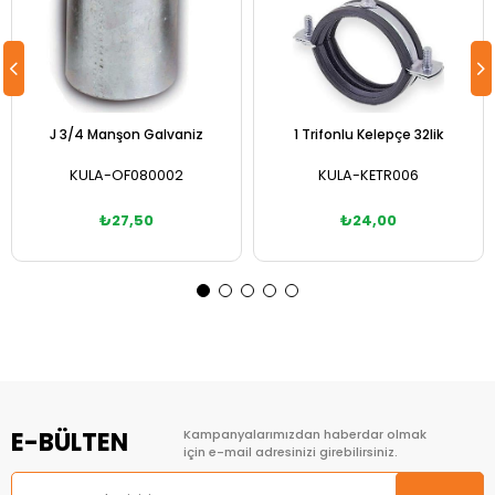
J 3/4 Manşon Galvaniz
1 Trifonlu Kelepçe 32lik
KULA-OF080002
KULA-KETR006
₺27,50
₺24,00
Sepete Ekle
Sepete Ekle
E-BÜLTEN
Kampanyalarımızdan haberdar olmak
için e-mail adresinizi girebilirsiniz.