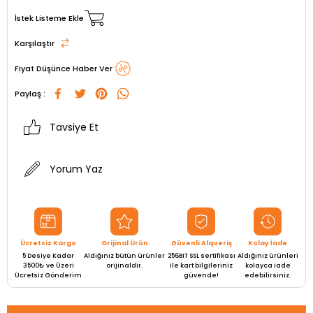
İstek Listeme Ekle
Karşılaştır
Fiyat Düşünce Haber Ver
Paylaş :
Tavsiye Et
Yorum Yaz
Ücretsiz Kargo
Orijinal Ürün
Güvenli Alışveriş
Kolay İade
5 Desiye Kadar
Aldığınız bütün ürünler
256BIT SSL sertifikası
Aldığınız ürünleri
3500₺ ve Üzeri
orijinaldir.
ile kart bilgileriniz
kolayca iade
Ücretsiz Gönderim
güvende!
edebilirsiniz.