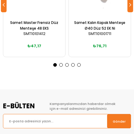
Samet Master Frensiz Düz
Samet Kalın Kapak Menteşe
Menteşe 48 EKS
Ø40 Düz 52 EK Ni
SMT10101412
SMT101001711
₺47,17
₺76,71
Sepete Ekle
Sepete Ekle
E-BÜLTEN
Kampanyalarımızdan haberdar olmak
için e-mail adresinizi girebilirsiniz.
Gönder