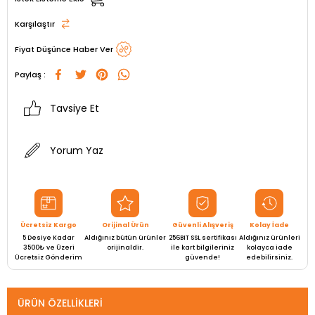
Karşılaştır
Fiyat Düşünce Haber Ver
Paylaş :
Tavsiye Et
Yorum Yaz
Ücretsiz Kargo
Orijinal Ürün
Güvenli Alışveriş
Kolay İade
5 Desiye Kadar
Aldığınız bütün ürünler
256BIT SSL sertifikası
Aldığınız ürünleri
3500₺ ve Üzeri
orijinaldir.
ile kart bilgileriniz
kolayca iade
Ücretsiz Gönderim
güvende!
edebilirsiniz.
ÜRÜN ÖZELLIKLERI