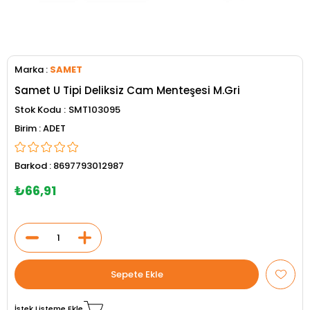
Marka
:
SAMET
Samet U Tipi Deliksiz Cam Menteşesi M.Gri
Stok Kodu
SMT103095
ADET
Barkod
:
8697793012987
₺66,91
İstek Listeme Ekle