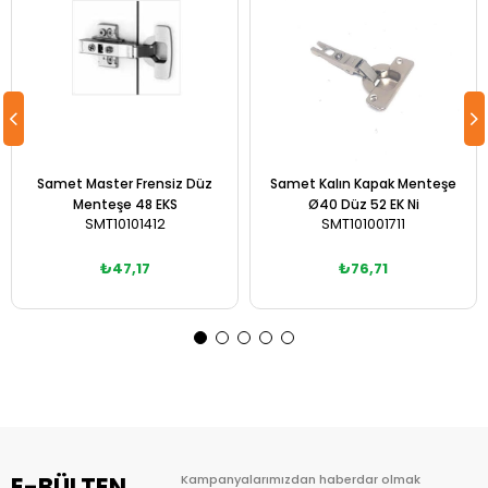
Samet Master Frensiz Düz
Samet Kalın Kapak Menteşe
Menteşe 48 EKS
Ø40 Düz 52 EK Ni
SMT10101412
SMT101001711
₺47,17
₺76,71
Sepete Ekle
Sepete Ekle
E-BÜLTEN
Kampanyalarımızdan haberdar olmak