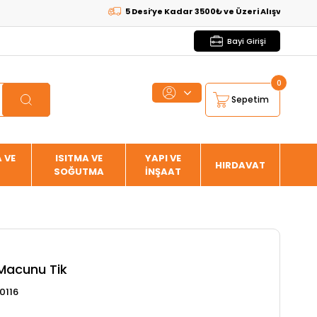
5 Desi’ye Kadar 3500₺ ve Üzeri Alışverişlerde
KAR
Bayi Girişi
0
Sepetim
 VE
ISITMA VE
YAPI VE
HIRDAVAT
SOĞUTMA
İNŞAAT
Macunu Tik
0116