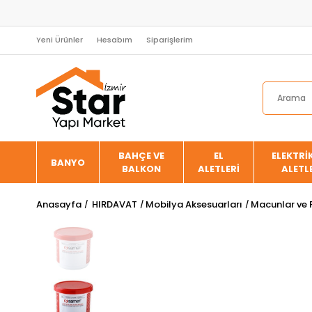
Yeni Ürünler
Hesabım
Siparişlerim
BAHÇE VE
EL
ELEKTRİK
BANYO
BALKON
ALETLERİ
ALETL
Anasayfa
HIRDAVAT
Mobilya Aksesuarları
Macunlar ve 