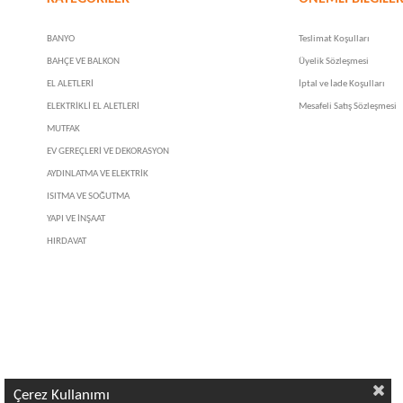
BANYO
Teslimat Koşulları
BAHÇE VE BALKON
Üyelik Sözleşmesi
EL ALETLERİ
İptal ve İade Koşulları
ELEKTRİKLİ EL ALETLERİ
Mesafeli Satış Sözleşmesi
MUTFAK
EV GEREÇLERİ VE DEKORASYON
AYDINLATMA VE ELEKTRİK
ISITMA VE SOĞUTMA
YAPI VE İNŞAAT
HIRDAVAT
Çerez Kullanımı