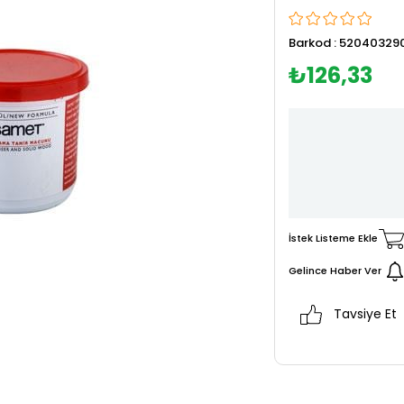
Barkod
:
520403290
₺126,33
İstek Listeme Ekle
Gelince Haber Ver
Tavsiye Et