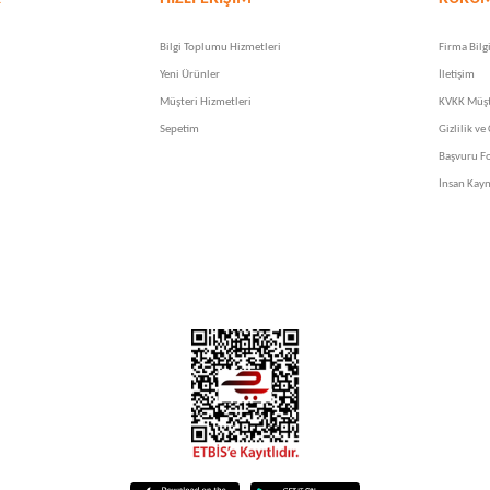
Bilgi Toplumu Hizmetleri
Firma Bilgi
Yeni Ürünler
İletişim
Müşteri Hizmetleri
KVKK Müşt
Sepetim
Gizlilik ve
Başvuru F
İnsan Kayn