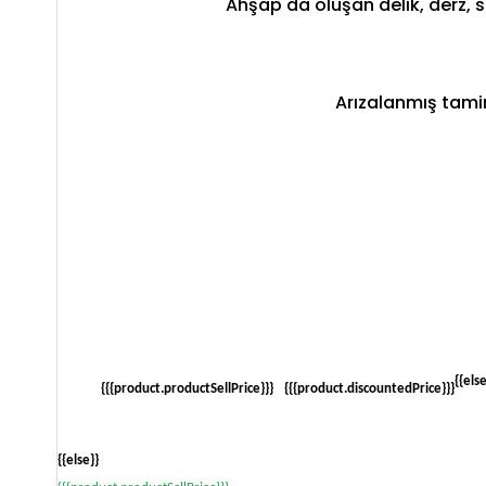
Ahşap da oluşan delik, derz, sı
Arızalanmış tamir
{{els
{{{product.productSellPrice}}}
{{{product.discountedPrice}}}
{{else}}