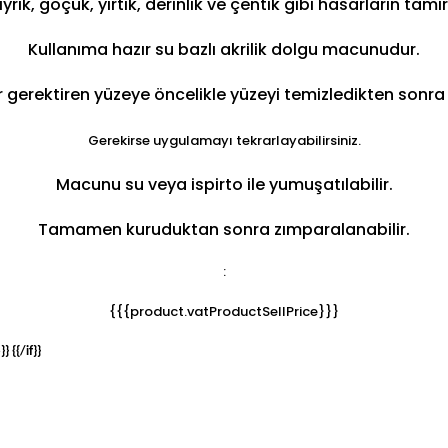
yrık, göçük, yırtık, derinlik ve çentik gibi hasarların ta
Kullanıma hazır su bazlı akrilik dolgu macunudur.
 gerektiren yüzeye öncelikle yüzeyi temizledikten sonra 
Gerekirse uygulamayı tekrarlayabilirsiniz.
Macunu su veya ispirto ile yumuşatılabilir.
Tamamen kuruduktan sonra zımparalanabilir.
:
{{{product.vatProductSellPrice}}}
e}}
{{/if}}