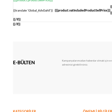
{{{product.productSellPrice}}}
{
{{translate 'Global_KdvDahil'}}
{{{product.vatIncludedProductSellPrice}}}
{
{{/if}}
{{/if}}
Kampanyalarımızdan haberdar olmak için e-
E-BÜLTEN
adresinizi girebilirsiniz.
KATEGORİLER
ÖNEMLİ BİLGİLE