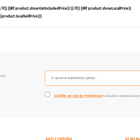
{/if}} {{#if product.showVatIncludedPrice}}
{{/if}} {{#if product.showLocalPrice}}
{{product.localSellPrice}}}
mail
Gizlilik ve Çerez Politikası
’nı okudum ve kabul ediyo
R
HIZLI ERİŞİM
KURU