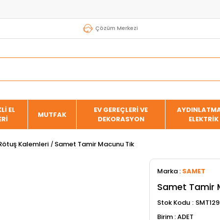
Çözüm Merkezi
Lİ EL
EV GEREÇLERİ VE
AYDINLATMA
MUTFAK
ERİ
DEKORASYON
ELEKTRİK
Rötuş Kalemleri
Samet Tamir Macunu Tik
Marka
:
SAMET
Samet Tamir 
Stok Kodu
SMT129
ADET