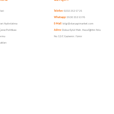
leri
Telefon:
0232 252 57 25
Whatsapp:
0530 353 53 95
eri Aydınlatma
E-Mail:
bilgi@staryapimarket.com
 Çerez Politikası
Adres:
Dokuz Eylül Mah. Hava Eğitim Yolu
ormu
No:12/C Gaziemir / İzmir
akları