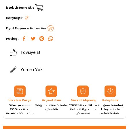
İstek Listeme Ekle
Karşılaştır
Fiyat Düşünce Haber Ver
Paylaş :
Tavsiye Et
Yorum Yaz
Ücretsiz Kargo
Orijinal Ürün
Güvenli Alışveriş
Kolay İade
5 Desiye Kadar
Aldığınız bütün ürünler
256BIT SSL sertifikası
Aldığınız ürünleri
3500₺ ve Üzeri
orijinaldir.
ile kart bilgileriniz
kolayca iade
Ücretsiz Gönderim
güvende!
edebilirsiniz.