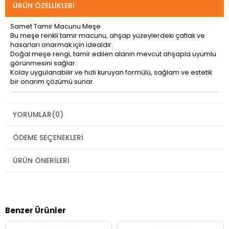
ÜRÜN ÖZELLIKLERI
Samet Tamir Macunu Meşe
Bu meşe renkli tamir macunu, ahşap yüzeylerdeki çatlak ve
hasarları onarmak için idealdir.
Doğal meşe rengi, tamir edilen alanın mevcut ahşapla uyumlu
görünmesini sağlar.
Kolay uygulanabilir ve hızlı kuruyan formülü, sağlam ve estetik
bir onarım çözümü sunar.
YORUMLAR
(0)
ÖDEME SEÇENEKLERI
ÜRÜN ÖNERILERI
Benzer Ürünler