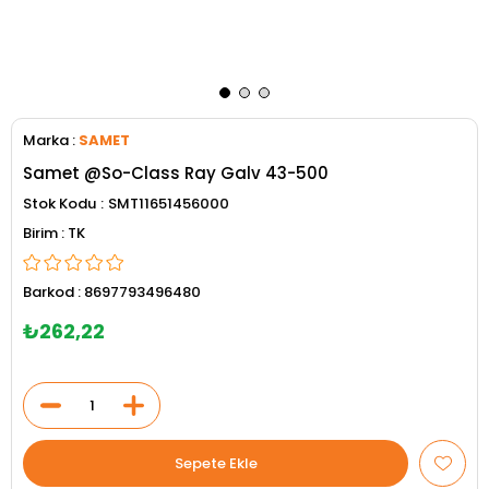
Marka
:
SAMET
Samet @So-Class Ray Galv 43-500
Stok Kodu
SMT11651456000
TK
Barkod
:
8697793496480
₺262,22