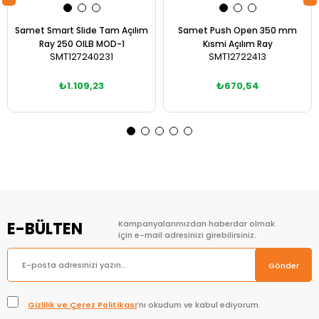
Samet Smart Slide Tam Açılım
Samet Push Open 350 mm
Ray 250 OILB MOD-1
Kısmi Açılım Ray
SMT127240231
SMT12722413
₺1.109,23
₺670,54
Sepete Ekle
Sepete Ekle
E-BÜLTEN
Kampanyalarımızdan haberdar olmak
için e-mail adresinizi girebilirsiniz.
Gönder
Gizlilik ve Çerez Politikası
’nı okudum ve kabul ediyorum.