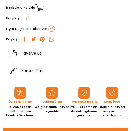
İstek Listeme Ekle
Karşılaştır
Fiyat Düşünce Haber Ver
Paylaş :
Tavsiye Et
Yorum Yaz
Ücretsiz Kargo
Orijinal Ürün
Güvenli Alışveriş
Kolay İade
5 Desiye Kadar
Aldığınız bütün ürünler
256BIT SSL sertifikası
Aldığınız ürünleri
3500₺ ve Üzeri
orijinaldir.
ile kart bilgileriniz
kolayca iade
Ücretsiz Gönderim
güvende!
edebilirsiniz.