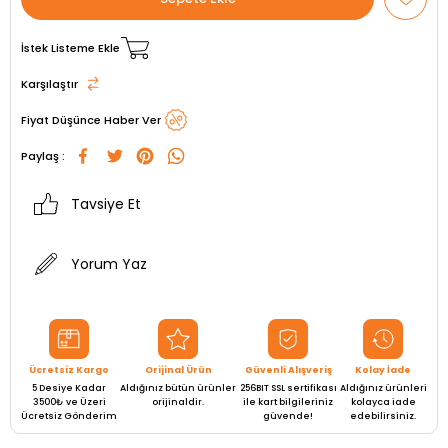
İstek Listeme Ekle
Karşılaştır
Fiyat Düşünce Haber Ver
Paylaş :
Tavsiye Et
Yorum Yaz
Ücretsiz Kargo
Orijinal Ürün
Güvenli Alışveriş
Kolay İade
5 Desiye Kadar
Aldığınız bütün ürünler
256BIT SSL sertifikası
Aldığınız ürünleri
3500₺ ve Üzeri
orijinaldir.
ile kart bilgileriniz
kolayca iade
Ücretsiz Gönderim
güvende!
edebilirsiniz.