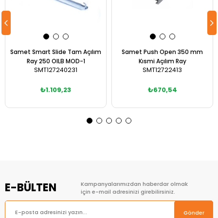
Samet Smart Slide Tam Açılım
Samet Push Open 350 mm
Ray 250 OILB MOD-1
Kısmi Açılım Ray
SMT127240231
SMT12722413
₺1.109,23
₺670,54
Sepete Ekle
Sepete Ekle
E-BÜLTEN
Kampanyalarımızdan haberdar olmak
için e-mail adresinizi girebilirsiniz.
Gönder