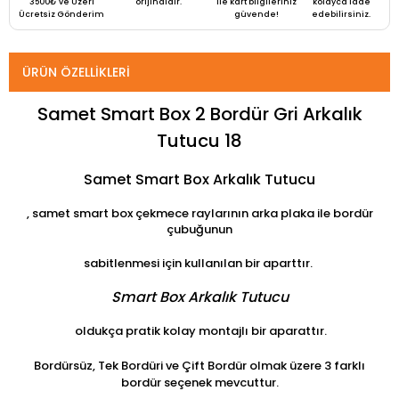
3500₺ ve Üzeri
orijinaldir.
ile kart bilgileriniz
kolayca iade
Ücretsiz Gönderim
güvende!
edebilirsiniz.
ÜRÜN ÖZELLIKLERI
Samet Smart Box 2 Bordür Gri Arkalık
Tutucu 18
Samet Smart Box Arkalık Tutucu
, samet smart box çekmece raylarının arka plaka ile bordür
çubuğunun
sabitlenmesi için kullanılan bir aparttır.
Smart Box Arkalık Tutucu
oldukça pratik kolay montajlı bir aparattır.
Bordürsüz, Tek Bordüri ve Çift Bordür olmak üzere 3 farklı
bordür seçenek mevcuttur.