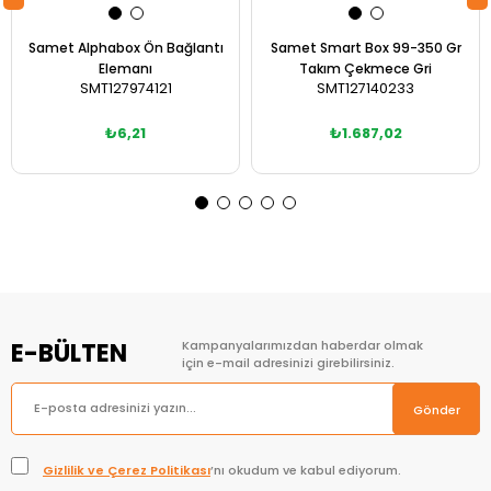
Samet Alphabox Ön Bağlantı
Samet Smart Box 99-350 Gr
Elemanı
Takım Çekmece Gri
SMT127974121
SMT127140233
₺6,21
₺1.687,02
Sepete Ekle
Sepete Ekle
E-BÜLTEN
Kampanyalarımızdan haberdar olmak
için e-mail adresinizi girebilirsiniz.
Gönder
Gizlilik ve Çerez Politikası
’nı okudum ve kabul ediyorum.