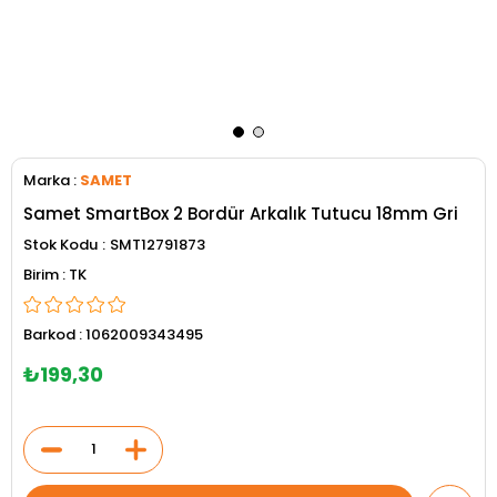
Marka
:
SAMET
Samet SmartBox 2 Bordür Arkalık Tutucu 18mm Gri
Stok Kodu
SMT12791873
TK
Barkod
:
1062009343495
₺199,30