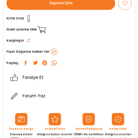
Kritik Stok
İstek Listeme Ekle
Karşılaştır
Fiyat Düşünce Haber Ver
Paylaş :
Tavsiye Et
Yorum Yaz
Ücretsiz Kargo
Orijinal Ürün
Güvenli Alışveriş
Kolay İade
5 Desiye Kadar
Aldığınız bütün ürünler
256BIT SSL sertifikası
Aldığınız ürünleri