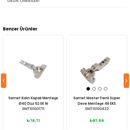
ÜRÜN ÖNERILERI
Benzer Ürünler
Samet Kalın Kapak Menteşe
Samet Master Frenli Süper
Ø40 Düz 52 EK Ni
Deve Menteşe 48 EKS
SMT101001711
SMT10100432
₺76,71
₺87,59