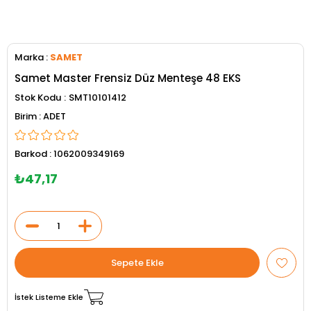
Marka
:
SAMET
Samet Master Frensiz Düz Menteşe 48 EKS
Stok Kodu
SMT10101412
ADET
Barkod
:
1062009349169
₺47,17
İstek Listeme Ekle