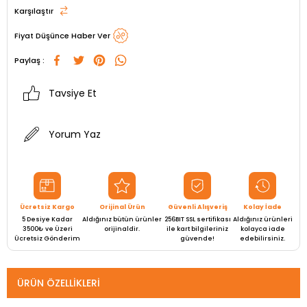
Karşılaştır
Fiyat Düşünce Haber Ver
Paylaş :
Tavsiye Et
Yorum Yaz
Ücretsiz Kargo
Orijinal Ürün
Güvenli Alışveriş
Kolay İade
5 Desiye Kadar
Aldığınız bütün ürünler
256BIT SSL sertifikası
Aldığınız ürünleri
3500₺ ve Üzeri
orijinaldir.
ile kart bilgileriniz
kolayca iade
Ücretsiz Gönderim
güvende!
edebilirsiniz.
ÜRÜN ÖZELLIKLERI