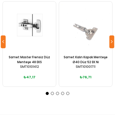
Samet Master Frensiz Düz
Samet Kalın Kapak Menteşe
Menteşe 48 EKS
Ø40 Düz 52 EK Ni
SMT10101412
SMT101001711
₺47,17
₺76,71
Sepete Ekle
Sepete Ekle