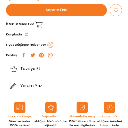
İstek Listeme Ekle
Karşılaştır
Fiyat Düşünce Haber Ver
Paylaş :
Tavsiye Et
Yorum Yaz
Ücretsiz Kargo
Orijinal Ürün
Güvenli Alışveriş
Kolay İade
5 Desiye Kadar
Aldığınız bütün ürünler
256BIT SSL sertifikası
Aldığınız ürünleri
3500₺ ve Üzeri
orijinaldir.
ile kart bilgileriniz
kolayca iade