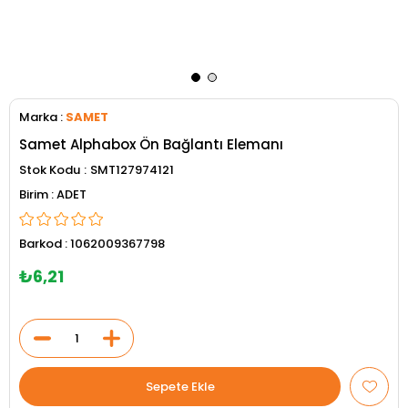
Marka
:
SAMET
Samet Alphabox Ön Bağlantı Elemanı
Stok Kodu
SMT127974121
ADET
Barkod
:
1062009367798
₺6,21