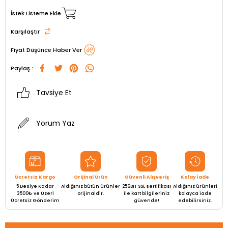
İstek Listeme Ekle
Karşılaştır
Fiyat Düşünce Haber Ver
Paylaş :
Tavsiye Et
Yorum Yaz
Ücretsiz Kargo
Orijinal Ürün
Güvenli Alışveriş
Kolay İade
5 Desiye Kadar
Aldığınız bütün ürünler
256BIT SSL sertifikası
Aldığınız ürünleri
3500₺ ve Üzeri
orijinaldir.
ile kart bilgileriniz
kolayca iade
Ücretsiz Gönderim
güvende!
edebilirsiniz.