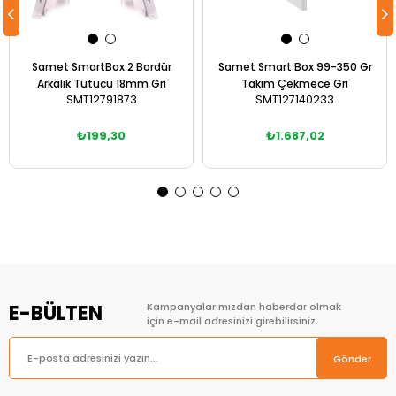
Samet SmartBox 2 Bordür
Samet Smart Box 99-350 Gr
Arkalık Tutucu 18mm Gri
Takım Çekmece Gri
SMT12791873
SMT127140233
₺199,30
₺1.687,02
Sepete Ekle
Sepete Ekle
E-BÜLTEN
Kampanyalarımızdan haberdar olmak
için e-mail adresinizi girebilirsiniz.
Gönder