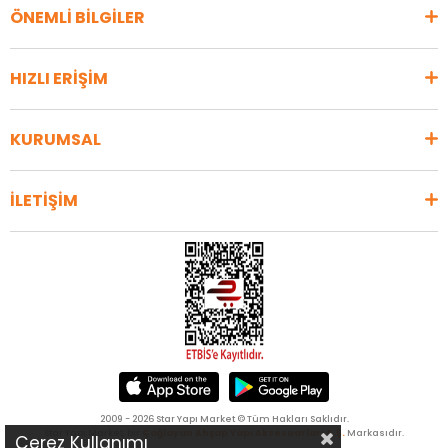
ÖNEMLİ BİLGİLER
HIZLI ERİŞİM
KURUMSAL
İLETİŞİM
2009 - 2026 Star Yapı Market © Tüm Hakları Saklıdır.
Star Yapı Market, bir
Çağlayan Ahşap Yapı Aksesuarları A.Ş.
Markasıdır.
Çerez Kullanımı