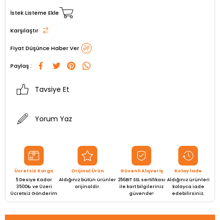
İstek Listeme Ekle
Karşılaştır
Fiyat Düşünce Haber Ver
Paylaş :
Tavsiye Et
Yorum Yaz
Ücretsiz Kargo
Orijinal Ürün
Güvenli Alışveriş
Kolay İade
5 Desiye Kadar
Aldığınız bütün ürünler
256BIT SSL sertifikası
Aldığınız ürünleri
3500₺ ve Üzeri
orijinaldir.
ile kart bilgileriniz
kolayca iade
Ücretsiz Gönderim
güvende!
edebilirsiniz.