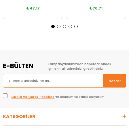
₺47,17
₺76,71
Sepete Ekle
Sepete Ekle
E-BÜLTEN
Kampanyalarımızdan haberdar olmak
için e-mail adresinizi girebilirsiniz.
Gönder
Gizlilik ve Çerez Politikası
’nı okudum ve kabul ediyorum.
KATEGORİLER