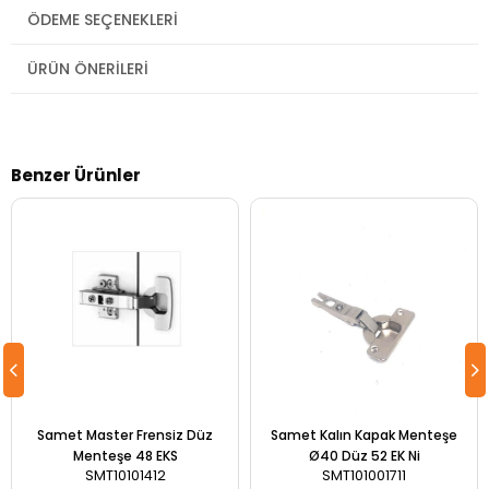
ÖDEME SEÇENEKLERI
ÜRÜN ÖNERILERI
Benzer Ürünler
Samet Master Frensiz Düz
Samet Kalın Kapak Menteşe
Menteşe 48 EKS
Ø40 Düz 52 EK Ni
SMT10101412
SMT101001711