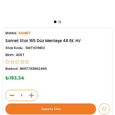
Marka
:
SAMET
Samet Star 165 Düz Menteşe 48 EK. HV
Stok Kodu
SMT1019812
ADET
Barkod
:
8697793552469
₺193,34