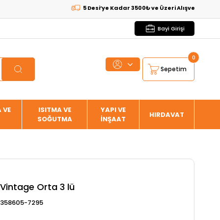
5 Desi’ye Kadar 3500₺ ve Üzeri Alışverişlerde
KARGO
Bayi Girişi
0
Sepetim
 VE
ISITMA VE
YAPI VE
HIRDAVAT
SOĞUTMA
İNŞAAT
Vintage Orta 3 lü
358605-7295