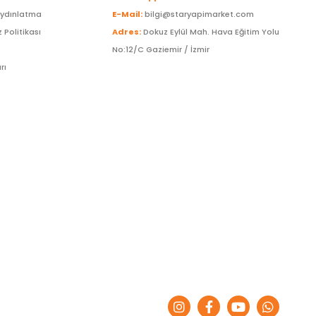
Aydınlatma
E-Mail:
bilgi@staryapimarket.com
z Politikası
Adres:
Dokuz Eylül Mah. Hava Eğitim Yolu
No:12/C Gaziemir / İzmir
rı