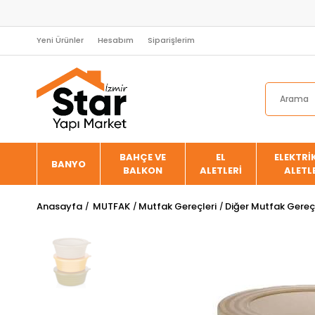
Yeni Ürünler
Hesabım
Siparişlerim
BAHÇE VE
EL
ELEKTRİK
BANYO
BALKON
ALETLERİ
ALETL
Anasayfa
MUTFAK
Mutfak Gereçleri
Diğer Mutfak Gereçl