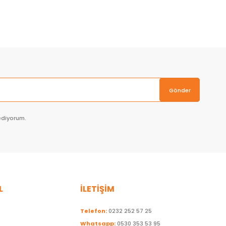
Sepete Ekle
Gönder
ediyorum.
L
İLETİŞİM
Telefon:
0232 252 57 25
Whatsapp:
0530 353 53 95