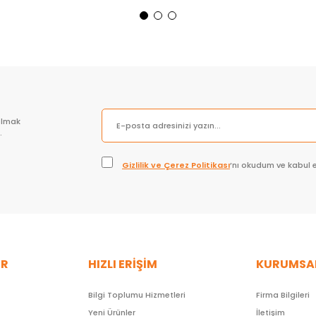
Sepete Ekle
Sepete Ekle
olmak
.
Gizlilik ve Çerez Politikası
’nı okudum ve kabul 
ER
HIZLI ERİŞİM
KURUMSA
Bilgi Toplumu Hizmetleri
Firma Bilgileri
Yeni Ürünler
İletişim