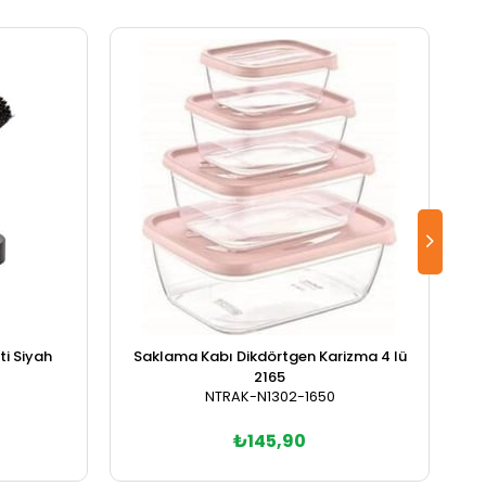
i Siyah
Saklama Kabı Dikdörtgen Karizma 4 lü
2165
NTRAK-N1302-1650
₺145,90