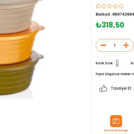
Barkod
:
86974268
₺318,50
Kritik Stok
İs
Fiyat Düşünce Haber V
Tavsiye Et
Ücretsiz Kargo