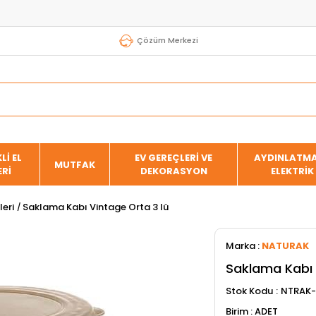
Çözüm Merkezi
Lİ EL
EV GEREÇLERİ VE
AYDINLATMA
MUTFAK
ERİ
DEKORASYON
ELEKTRİK
eri
Saklama Kabı Vintage Orta 3 lü
Marka
:
NATURAK
Saklama Kabı 
Stok Kodu
NTRAK-
ADET