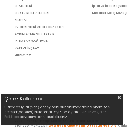
EL ALETLERİ
İptal ve İade Koşullar
ELEKTRİKLİ EL ALETLERİ
Mesafeli Satış Sözle
MUTFAK
EV GEREÇLERİ VE DEKORASYON
AYDINLATMA VE ELEKTRİK
ISITMA VE SOĞUTMA
YAPI VE İNŞAAT
HIRDAVAT
Çerez Kullanımı
Sizlere en iyi alışveriş deneyimini sunabilmek adına sitemizde
çerezler(cookies) kullanmaktayız. Detaylara
Gizlilik ve Çerez
Politikası
sayfasından ulaşabilirsiniz.
2009 - 2026 Star Yapı Market © Tüm Hakları Saklıdır.
Star Yapı Market, bir
Çağlayan Ahşap Yapı Aksesuarları A.Ş.
Marka