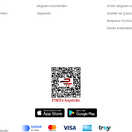
ı
Müşteri Hizmetleri
KVKK Müşteri 
şmesi
Sepetim
Gizlilik ve Çere
Başvuru Formu
İnsan Kaynakla
sıdır.