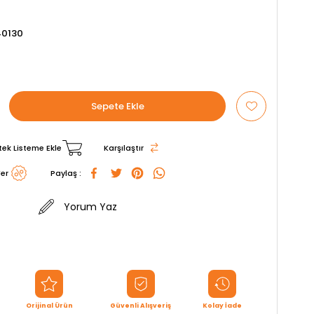
40130
tek Listeme Ekle
Karşılaştır
er
Paylaş :
Yorum Yaz
Orijinal Ürün
Güvenli Alışveriş
Kolay İade