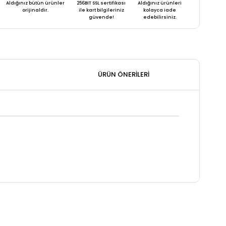
Aldığınız bütün ürünler
256BIT SSL sertifikası
Aldığınız ürünleri
orijinaldir.
ile kart bilgileriniz
kolayca iade
güvende!
edebilirsiniz.
ÜRÜN ÖNERILERI