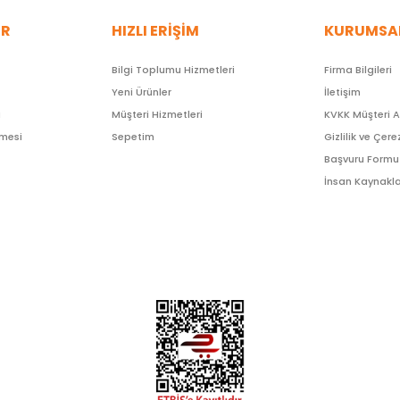
ER
HIZLI ERİŞİM
KURUMSA
Bilgi Toplumu Hizmetleri
Firma Bilgileri
Yeni Ürünler
İletişim
ı
Müşteri Hizmetleri
KVKK Müşteri 
şmesi
Sepetim
Gizlilik ve Çere
Başvuru Formu
İnsan Kaynakla