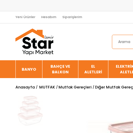
Yeni Ürünler
Hesabım
Siparişlerim
BAHÇE VE
EL
ELEKTRİK
BANYO
BALKON
ALETLERİ
ALETL
Anasayfa
MUTFAK
Mutfak Gereçleri
Diğer Mutfak Gereçl