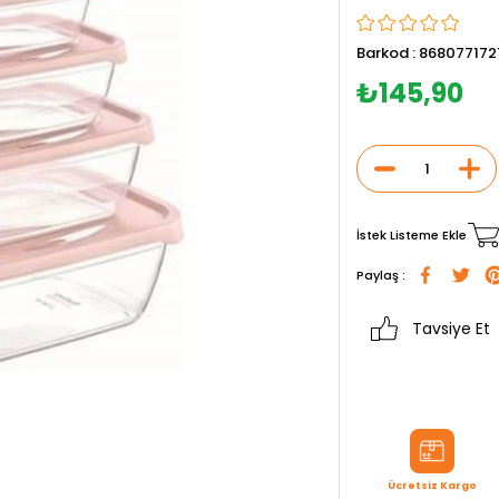
Barkod
:
868077172
₺145,90
İstek Listeme Ekle
Paylaş :
Tavsiye Et
Ücretsiz Kargo