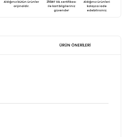
Aldığınız bütün ürünler
256BIT SSL sertifikası
Aldığınız ürünleri
orijinaldir.
ile kart bilgileriniz
kolayca iade
güvende!
edebilirsiniz.
ÜRÜN ÖNERILERI