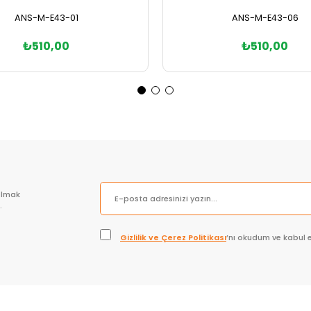
ANS-M-E43-01
ANS-M-E43-06
₺510,00
₺510,00
Sepete Ekle
Sepete Ekle
olmak
.
Gizlilik ve Çerez Politikası
’nı okudum ve kabul 