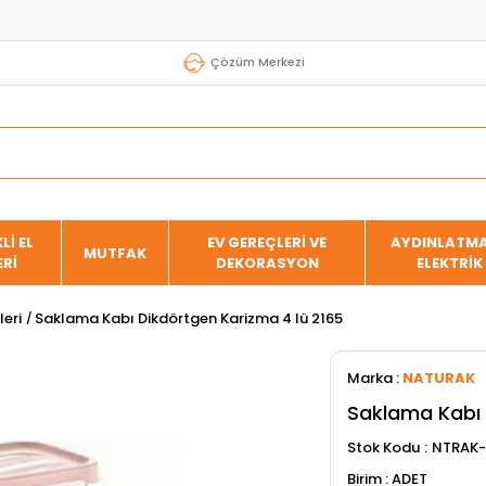
Çözüm Merkezi
Lİ EL
EV GEREÇLERİ VE
AYDINLATMA
MUTFAK
ERİ
DEKORASYON
ELEKTRİK
eri
Saklama Kabı Dikdörtgen Karizma 4 lü 2165
Marka
:
NATURAK
Saklama Kabı 
Stok Kodu
NTRAK-
ADET