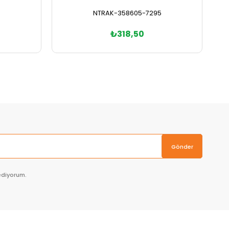
NTRAK-358605-7295
₺318,50
Sepete Ekle
Gönder
ediyorum.