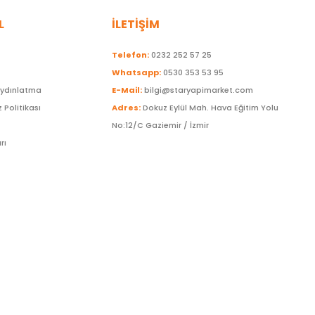
L
İLETİŞİM
Telefon:
0232 252 57 25
Whatsapp:
0530 353 53 95
Aydınlatma
E-Mail:
bilgi@staryapimarket.com
z Politikası
Adres:
Dokuz Eylül Mah. Hava Eğitim Yolu
No:12/C Gaziemir / İzmir
rı