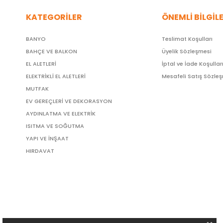
KATEGORİLER
ÖNEMLİ BİLGİL
BANYO
Teslimat Koşulları
BAHÇE VE BALKON
Üyelik Sözleşmesi
EL ALETLERİ
İptal ve İade Koşullar
ELEKTRİKLİ EL ALETLERİ
Mesafeli Satış Sözle
MUTFAK
EV GEREÇLERİ VE DEKORASYON
AYDINLATMA VE ELEKTRİK
ISITMA VE SOĞUTMA
YAPI VE İNŞAAT
HIRDAVAT