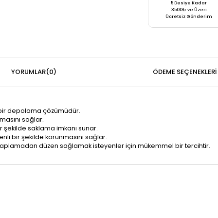
5 Desiye Kadar
3500₺ ve Üzeri
Ücretsiz Gönderim
YORUMLAR
(0)
ÖDEME SEÇENEKLERI
ık bir depolama çözümüdür.
masını sağlar.
 bir şekilde saklama imkanı sunar.
enli bir şekilde korunmasını sağlar.
 kaplamadan düzen sağlamak isteyenler için mükemmel bir tercihtir.