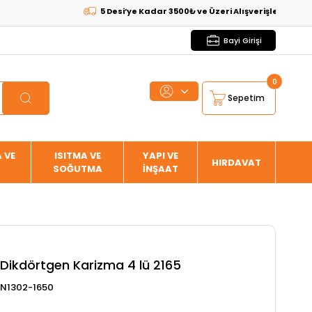
5 Desi’ye Kadar 3500₺ ve Üzeri Alışverişlerde
KARGO B
Bayi Girişi
0
Sepetim
 VE
ISITMA VE
YAPI VE
HIRDAVAT
SOĞUTMA
İNŞAAT
Dikdörtgen Karizma 4 lü 2165
N1302-1650