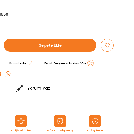
1650
Karşılaştır
Fiyat Düşünce Haber Ver
Yorum Yaz
Orijinal Ürün
Güvenli Alışveriş
Kolay İade