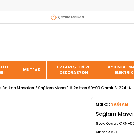
Çözüm Merkezi
Lİ EL
EV GEREÇLERİ VE
AYDINLATMA
MUTFAK
ERİ
DEKORASYON
ELEKTRİK
e Balkon Masaları
Sağlam Masa Elit Rattan 90*90 Camlı S-224-A
Marka
:
SAĞLAM
Sağlam Masa E
Stok Kodu
CRN-00
ADET