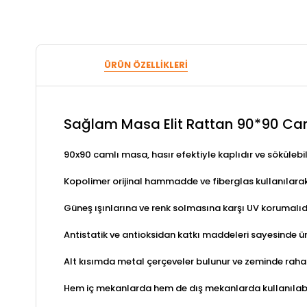
ÜRÜN ÖZELLIKLERI
Sağlam Masa Elit Rattan 90*90 Ca
90x90 camlı masa, hasır efektiyle kaplıdır ve sökülebili
Kopolimer orijinal hammadde ve fiberglas kullanılarak 
Güneş ışınlarına ve renk solmasına karşı UV korumalıdı
Antistatik ve antioksidan katkı maddeleri sayesinde 
Alt kısımda metal çerçeveler bulunur ve zeminde raha
Hem iç mekanlarda hem de dış mekanlarda kullanılabil