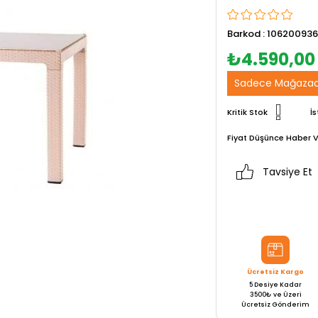
Barkod
:
106200936
₺4.590,00
Sadece Mağazad
Kritik Stok
İs
Fiyat Düşünce Haber V
Tavsiye Et
Ücretsiz Kargo
5 Desiye Kadar
3500₺ ve Üzeri
Ücretsiz Gönderim