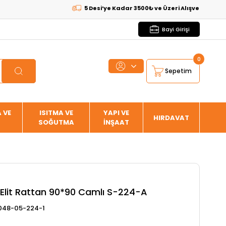
5 Desi’ye Kadar 3500₺ ve Üzeri Alışverişlerde
KARGO
Bayi Girişi
0
Sepetim
 VE
ISITMA VE
YAPI VE
HIRDAVAT
SOĞUTMA
İNŞAAT
lit Rattan 90*90 Camlı S-224-A
48-05-224-1