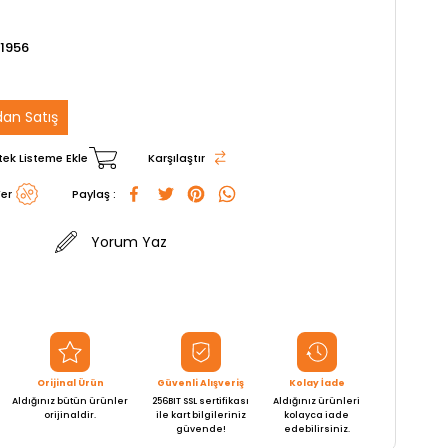
1956
an Satış
tek Listeme Ekle
Karşılaştır
er
Paylaş :
Yorum Yaz
Orijinal Ürün
Güvenli Alışveriş
Kolay İade
Aldığınız bütün ürünler
256BIT SSL sertifikası
Aldığınız ürünleri
orijinaldir.
ile kart bilgileriniz
kolayca iade
güvende!
edebilirsiniz.