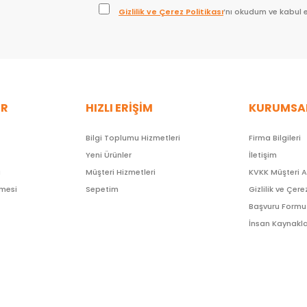
Gizlilik ve Çerez Politikası
’nı okudum ve kabul 
ER
HIZLI ERİŞİM
KURUMSA
Bilgi Toplumu Hizmetleri
Firma Bilgileri
Yeni Ürünler
İletişim
ı
Müşteri Hizmetleri
KVKK Müşteri 
şmesi
Sepetim
Gizlilik ve Çere
Başvuru Formu
İnsan Kaynakla