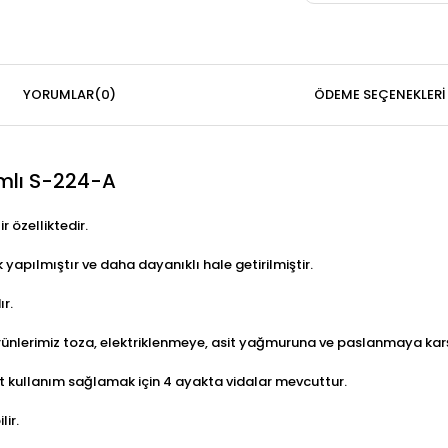
YORUMLAR
(0)
ÖDEME SEÇENEKLERI
mlı S-224-A
r özelliktedir.
yapılmıştır ve daha dayanıklı hale getirilmiştir.
r.
ürünlerimiz toza, elektriklenmeye, asit yağmuruna ve paslanmaya kar
t kullanım sağlamak için 4 ayakta vidalar mevcuttur.
ir.