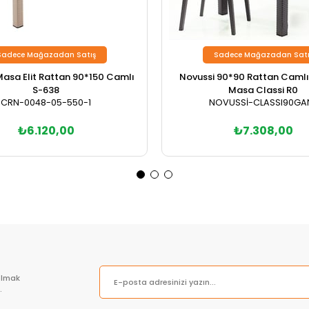
Sadece Mağazadan Satış
Sadece Mağazadan Satı
asa Elit Rattan 90*150 Camlı
Novussi 90*90 Rattan Camlı 
S-638
Masa Classi R0
CRN-0048-05-550-1
NOVUSSİ-CLASSI90GA
₺6.120,00
₺7.308,00
olmak
.