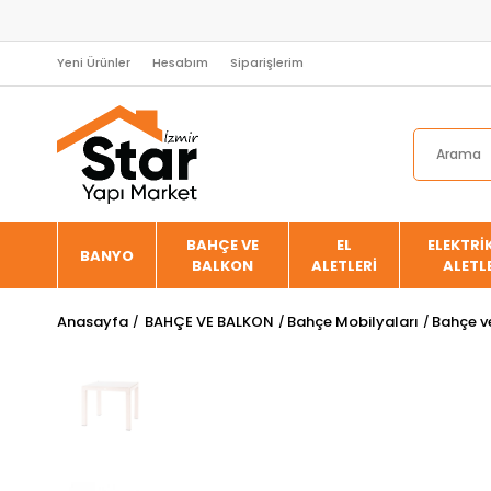
Yeni Ürünler
Hesabım
Siparişlerim
BAHÇE VE
EL
ELEKTRİK
BANYO
BALKON
ALETLERİ
ALETL
Anasayfa
BAHÇE VE BALKON
Bahçe Mobilyaları
Bahçe v