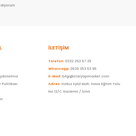
ediyorum.
L
İLETİŞİM
Telefon:
0232 252 57 25
Whatsapp:
0530 353 53 95
Aydınlatma
E-Mail:
bilgi@staryapimarket.com
z Politikası
Adres:
Dokuz Eylül Mah. Hava Eğitim Yolu
No:12/C Gaziemir / İzmir
rı