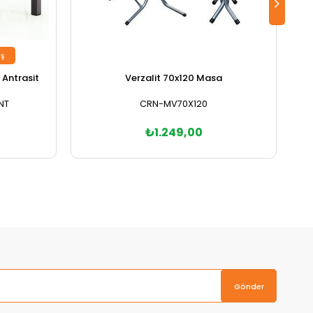
ş
Antrasit
Verzalit 70x120 Masa
NT
CRN-MV70X120
₺1.249,00
Sepete Ekle
Gönder