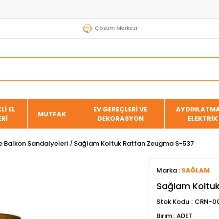
Çözüm Merkezi
Lİ EL
EV GEREÇLERİ VE
AYDINLATMA
MUTFAK
ERİ
DEKORASYON
ELEKTRİK
e Balkon Sandalyeleri
Sağlam Koltuk Rattan Zeugma S-537
Marka
:
SAĞLAM
Sağlam Koltu
Stok Kodu
CRN-00
ADET