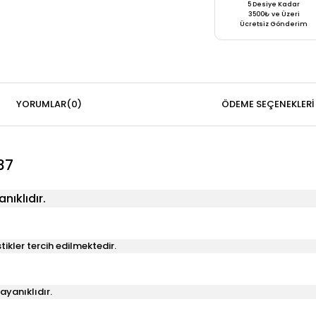
5 Desiye Kadar
3500₺ ve Üzeri
Ücretsiz Gönderim
YORUMLAR
(0)
ÖDEME SEÇENEKLERI
37
nıklıdır.
ikler tercih edilmektedir.
ayanıklıdır.