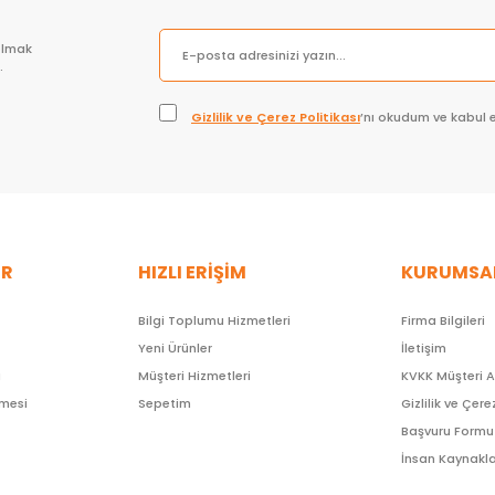
olmak
.
Gizlilik ve Çerez Politikası
’nı okudum ve kabul 
ER
HIZLI ERİŞİM
KURUMSA
Bilgi Toplumu Hizmetleri
Firma Bilgileri
Yeni Ürünler
İletişim
ı
Müşteri Hizmetleri
KVKK Müşteri 
şmesi
Sepetim
Gizlilik ve Çere
Başvuru Formu
İnsan Kaynakla