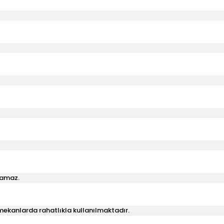
lamaz.
ş mekanlarda rahatlıkla kullanılmaktadır.