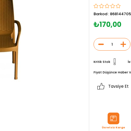
Barkod
:
868144705
₺170,00
Kritik Stok
İs
Fiyat Düşünce Haber V
Tavsiye Et
Ücretsiz Kargo