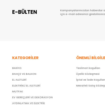
E-BÜLTEN
Kampanyalarımızdan haberdar 
için e-mail adresinizi girebilirsiniz
KATEGORİLER
ÖNEMLİ BİLGİL
BANYO
Teslimat Koşulları
BAHÇE VE BALKON
Üyelik Sözleşmesi
EL ALETLERİ
İptal ve İade Koşullar
ELEKTRİKLİ EL ALETLERİ
Mesafeli Satış Sözle
MUTFAK
EV GEREÇLERİ VE DEKORASYON
AYDINLATMA VE ELEKTRİK