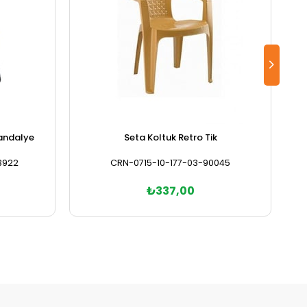
Sandalye
Seta Koltuk Retro Tik
3922
CRN-0715-10-177-03-90045
₺337,00
Sepete Ekle