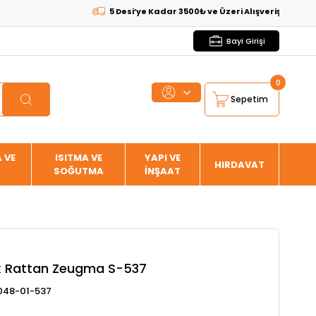
5 Desi’ye Kadar 3500₺ ve Üzeri Alışverişlerde
KARGO BE
Bayi Girişi
0
Sepetim
 VE
ISITMA VE
YAPI VE
HIRDAVAT
SOĞUTMA
İNŞAAT
k Rattan Zeugma S-537
48-01-537