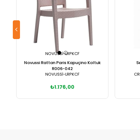
NOVUSSİ-LRPKCF
Novussi Rattan Paris Kapuçino Koltuk
S
R006-042
NOVUSSİ-LRPKCF
CR
₺1.176,00