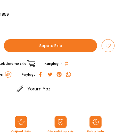
1859
tek Listeme Ekle
Karşılaştır
er
Paylaş :
Yorum Yaz
Orijinal Ürün
Güvenli Alışveriş
Kolay İade