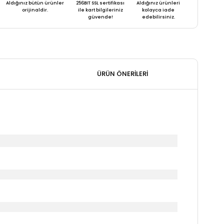
Aldığınız bütün ürünler
256BIT SSL sertifikası
Aldığınız ürünleri
orijinaldir.
ile kart bilgileriniz
kolayca iade
güvende!
edebilirsiniz.
ÜRÜN ÖNERILERI