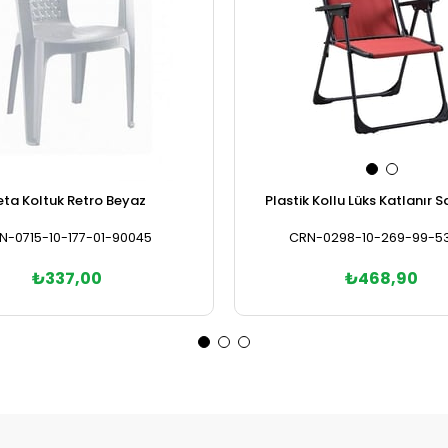
eta Koltuk Retro Beyaz
Plastik Kollu Lüks Katlanır 
N-0715-10-177-01-90045
CRN-0298-10-269-99-5
₺337,00
₺468,90
Sepete Ekle
Sepete Ekle