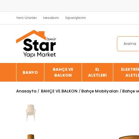
Yeni Ürünler
Hesabım
Siparişlerim
BAHÇE VE
EL
ELEKTRİK
BANYO
BALKON
ALETLERİ
ALETL
Anasayfa
BAHÇE VE BALKON
Bahçe Mobilyaları
Bahçe v