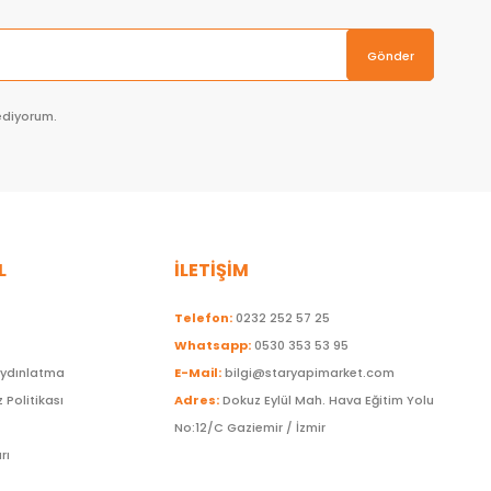
Gönder
ediyorum.
L
İLETİŞİM
Telefon:
0232 252 57 25
Whatsapp:
0530 353 53 95
Aydınlatma
E-Mail:
bilgi@staryapimarket.com
z Politikası
Adres:
Dokuz Eylül Mah. Hava Eğitim Yolu
No:12/C Gaziemir / İzmir
rı