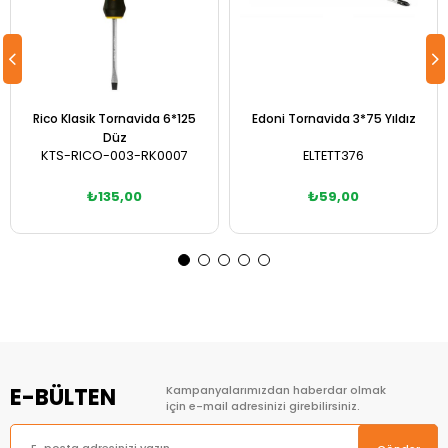
Rico Klasik Tornavida 6*125
Edoni Tornavida 3*75 Yıldız
Düz
KTS-RICO-003-RK0007
ELTETT376
₺135,00
₺59,00
Sepete Ekle
Sepete Ekle
E-BÜLTEN
Kampanyalarımızdan haberdar olmak
için e-mail adresinizi girebilirsiniz.