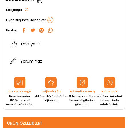
Karşılaştır
Fiyat Düşünce Haber Ver
Paylaş :
Tavsiye Et
Yorum Yaz
Ücretsiz Kargo
Orijinal Ürün
Güvenli Alışveriş
Kolay İade
5 Desiye Kadar
Aldığınız bütün ürünler
256BIT SSL sertifikası
Aldığınız ürünleri
3500₺ ve Üzeri
orijinaldir.
ile kart bilgileriniz
kolayca iade
Ücretsiz Gönderim
güvende!
edebilirsiniz.
ÜRÜN ÖZELLIKLERI