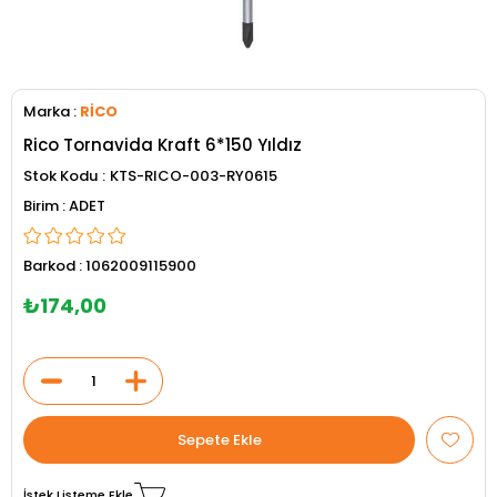
Marka
:
RİCO
Rico Tornavida Kraft 6*150 Yıldız
Stok Kodu
KTS-RICO-003-RY0615
ADET
Barkod
:
1062009115900
₺174,00
İstek Listeme Ekle