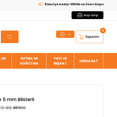
5 Desi’ye Kadar 3500₺ ve Üzeri Alışverişlerde
KARGO
Bayi Girişi
0
Sepetim
 VE
ISITMA VE
YAPI VE
HIRDAVAT
SOĞUTMA
İNŞAAT
 5 mm Blisterli
CO-012-BB1500