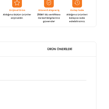
Orijinal Ürün
Güvenli Alışveriş
Kolay İade
Aldığınız bütün ürünler
256BIT SSL sertifikası
Aldığınız ürünleri
orijinaldir.
ile kart bilgileriniz
kolayca iade
güvende!
edebilirsiniz.
ÜRÜN ÖNERILERI