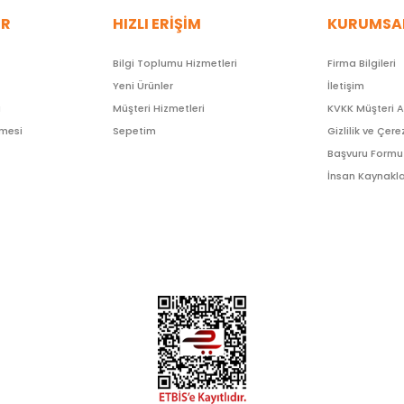
ER
HIZLI ERİŞİM
KURUMSA
Bilgi Toplumu Hizmetleri
Firma Bilgileri
Yeni Ürünler
İletişim
ı
Müşteri Hizmetleri
KVKK Müşteri 
şmesi
Sepetim
Gizlilik ve Çere
Başvuru Formu
İnsan Kaynakla