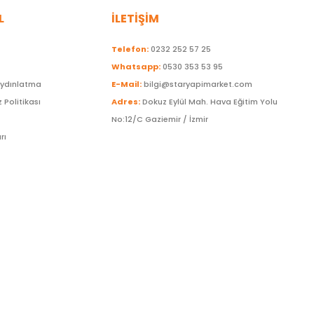
L
İLETİŞİM
Telefon:
0232 252 57 25
Whatsapp:
0530 353 53 95
Aydınlatma
E-Mail:
bilgi@staryapimarket.com
z Politikası
Adres:
Dokuz Eylül Mah. Hava Eğitim Yolu
No:12/C Gaziemir / İzmir
rı