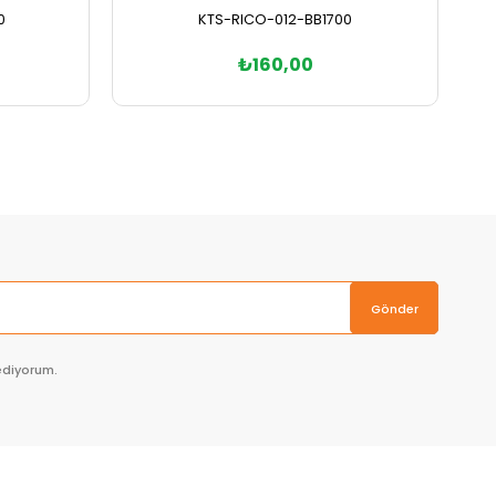
0
KTS-RICO-012-BB1700
₺160,00
Sepete Ekle
Gönder
ediyorum.