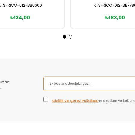
KTS-RICO-012-BB0600
KTS-RICO-012-BB778
₺134,00
₺183,00
Sepete Ekle
Sepete Ekle
olmak
.
Gizlilik ve Çerez Politikası
’nı okudum ve kabul 