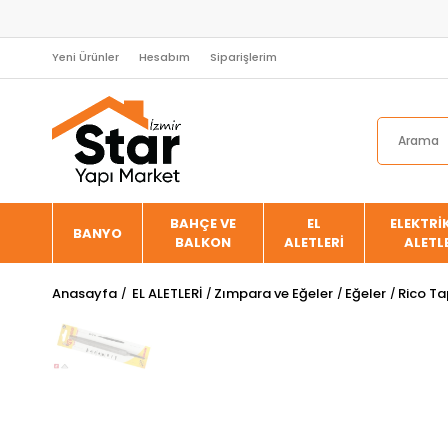
Yeni Ürünler
Hesabım
Siparişlerim
BAHÇE VE
EL
ELEKTRİK
BANYO
BALKON
ALETLERİ
ALETL
Anasayfa
EL ALETLERİ
Zımpara ve Eğeler
Eğeler
Rico Ta