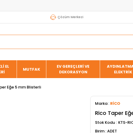
Çözüm Merkezi
Lİ EL
EV GEREÇLERİ VE
AYDINLATMA
MUTFAK
ERİ
DEKORASYON
ELEKTRİK
per Eğe 5 mm Blisterli
Marka
:
RİCO
Rico Taper Eğe
Stok Kodu
KTS-RI
ADET