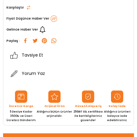
Karşılaştır
Fiyat Düşünce Haber Ver
Gelince Haber Ver
Paylaş :
Tavsiye Et
Yorum Yaz
Ücretsiz Kargo
Orijinal Ürün
Güvenli Alışveriş
Kolay İade
5 Desiye Kadar
Aldığınız bütün ürünler
256BIT SSL sertifikası
Aldığınız ürünleri
3500₺ ve Üzeri
orijinaldir.
ile kart bilgileriniz
kolayca iade
Ücretsiz Gönderim
güvende!
edebilirsiniz.