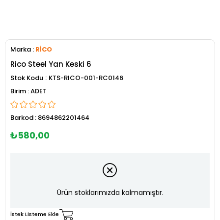
Marka
:
RİCO
Rico Steel Yan Keski 6
Stok Kodu
KTS-RICO-001-RC0146
ADET
Barkod
:
8694862201464
₺580,00
Ürün stoklarımızda kalmamıştır.
İstek Listeme Ekle