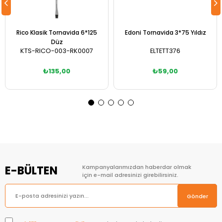
Rico Klasik Tornavida 6*125
Edoni Tornavida 3*75 Yıldız
Düz
KTS-RICO-003-RK0007
ELTETT376
₺135,00
₺59,00
Sepete Ekle
Sepete Ekle
E-BÜLTEN
Kampanyalarımızdan haberdar olmak
için e-mail adresinizi girebilirsiniz.
Gönder