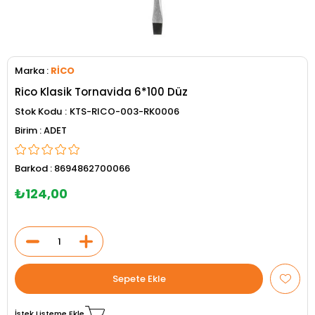
Marka
:
RİCO
Rico Klasik Tornavida 6*100 Düz
Stok Kodu
KTS-RICO-003-RK0006
ADET
Barkod
:
8694862700066
₺124,00
İstek Listeme Ekle