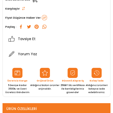
Karşılaştır
Fiyat Düşünce Haber Ver
Paylaş :
Tavsiye Et
Yorum Yaz
Ücretsiz Kargo
Orijinal Ürün
Güvenli Alışveriş
Kolay İade
5 Desiye Kadar
Aldığınız bütün ürünler
256BIT SSL sertifikası
Aldığınız ürünleri
3500₺ ve Üzeri
orijinaldir.
ile kart bilgileriniz
kolayca iade
Ücretsiz Gönderim
güvende!
edebilirsiniz.
ÜRÜN ÖZELLIKLERI