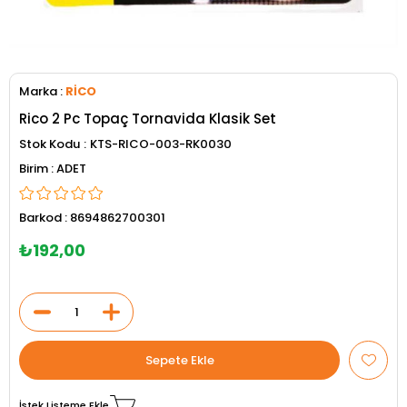
Marka
:
RİCO
Rico 2 Pc Topaç Tornavida Klasik Set
Stok Kodu
KTS-RICO-003-RK0030
ADET
Barkod
:
8694862700301
₺192,00
İstek Listeme Ekle