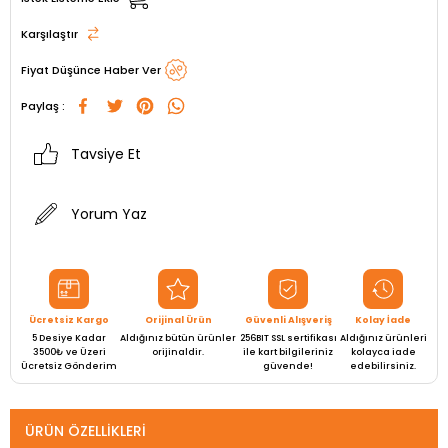
Karşılaştır
Fiyat Düşünce Haber Ver
Paylaş :
Tavsiye Et
Yorum Yaz
Ücretsiz Kargo
Orijinal Ürün
Güvenli Alışveriş
Kolay İade
5 Desiye Kadar
Aldığınız bütün ürünler
256BIT SSL sertifikası
Aldığınız ürünleri
3500₺ ve Üzeri
orijinaldir.
ile kart bilgileriniz
kolayca iade
Ücretsiz Gönderim
güvende!
edebilirsiniz.
ÜRÜN ÖZELLIKLERI