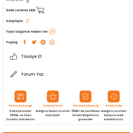
İstek Listeme Ekle
Karşılaştır
Fiyat Düşünce Haber Ver
Paylaş :
Tavsiye Et
Yorum Yaz
Ücretsiz Kargo
Orijinal Ürün
Güvenli Alışveriş
Kolay İade
5 Desiye Kadar
Aldığınız bütün ürünler
256BIT SSL sertifikası
Aldığınız ürünleri
3500₺ ve Üzeri
orijinaldir.
ile kart bilgileriniz
kolayca iade
Ücretsiz Gönderim
güvende!
edebilirsiniz.