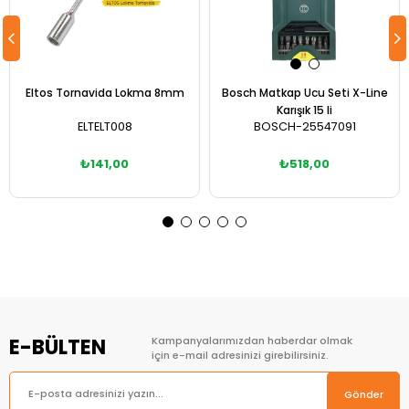
Eltos Tornavida Lokma 8mm
Bosch Matkap Ucu Seti X-Line
Karışık 15 li
ELTELT008
BOSCH-25547091
₺141,00
₺518,00
Sepete Ekle
Sepete Ekle
E-BÜLTEN
Kampanyalarımızdan haberdar olmak
için e-mail adresinizi girebilirsiniz.
Gönder