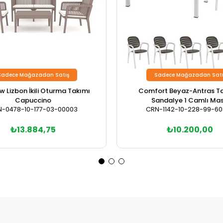
Sadece Mağazadan Satış
Sadece Mağazadan Satı
 Lizbon İkili Oturma Takımı
Comfort Beyaz-Antras T
Capuccino
Sandalye 1 Camlı Ma
-0478-10-177-03-00003
CRN-1142-10-228-99-6
₺13.884,75
₺10.200,00