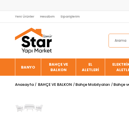
Yeni Ürünler
Hesabım
Siparişlerim
BAHÇE VE
EL
ELEKTRİK
BANYO
BALKON
ALETLERİ
ALETL
Anasayfa
BAHÇE VE BALKON
Bahçe Mobilyaları
Bahçe ve