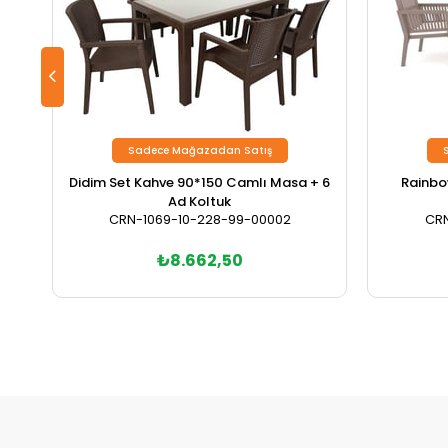
Sadece Mağazadan Satış
Didim Set Kahve 90*150 Camlı Masa + 6
Rainbow
Ad Koltuk
CRN-1069-10-228-99-00002
CRN
₺8.662,50