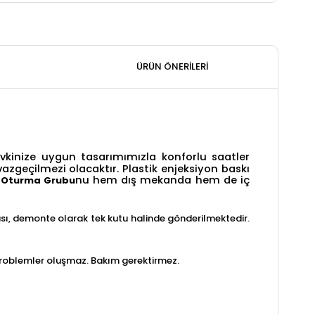
ÜRÜN ÖNERILERI
 zevkinize uygun tasarımımızla konforlu saatler
vazgeçilmezi olacaktır. Plastik enjeksiyon baskı
nu hem dış mekanda hem de iç
 Oturma Grubu
lyası, demonte olarak tek kutu halinde gönderilmektedir.
 problemler oluşmaz. Bakım gerektirmez.