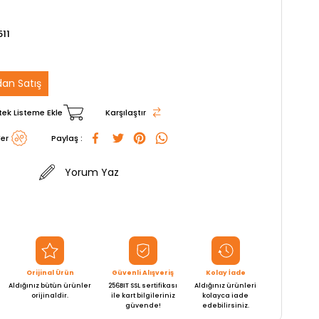
511
an Satış
tek Listeme Ekle
Karşılaştır
er
Paylaş :
Yorum Yaz
Orijinal Ürün
Güvenli Alışveriş
Kolay İade
Aldığınız bütün ürünler
256BIT SSL sertifikası
Aldığınız ürünleri
orijinaldir.
ile kart bilgileriniz
kolayca iade
güvende!
edebilirsiniz.