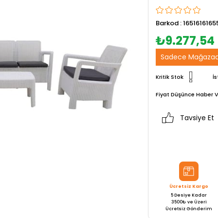
Barkod
:
1651616165
₺9.277,54
Sadece Mağazad
Kritik Stok
İs
Fiyat Düşünce Haber V
Tavsiye Et
Ücretsiz Kargo
5 Desiye Kadar
3500₺ ve Üzeri
Ücretsiz Gönderim