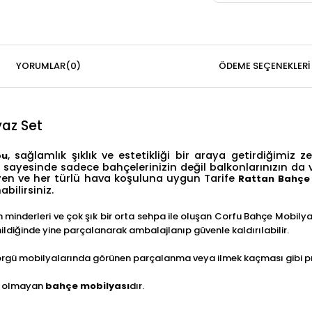
YORUMLAR
(0)
ÖDEME SEÇENEKLERI
yaz Set
, sağlamlık şıklık ve estetikliği bir araya getirdiğimiz
bu
iği sayesinde sadece bahçelerinizin değil balkonlarınızın da 
meyen ve her türlü hava koşuluna uygun Tarife
Rattan Bahçe
ilirsiniz.
nların minderleri ve çok şık bir orta sehpa ile oluşan Corfu Bahçe Mobi
nildiğinde yine parçalanarak ambalajlanıp güvenle kaldırılabilir.
attan örgü mobilyalarında görünen parçalanma veya ilmek kaçması gibi
ki olmayan
bahçe mobilyası
dır.