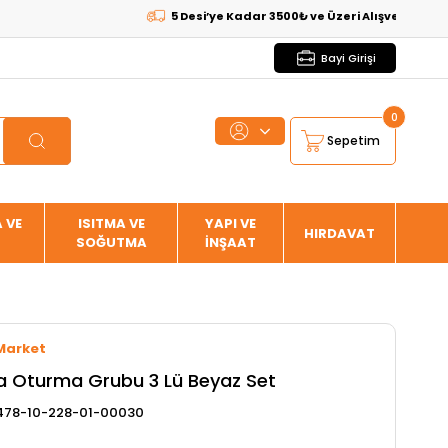
5 Desi’ye Kadar 3500₺ ve Üzeri Alışverişlerde
KARGO
Bayi Girişi
0
Sepetim
 VE
ISITMA VE
YAPI VE
HIRDAVAT
SOĞUTMA
İNŞAAT
Market
a Oturma Grubu 3 Lü Beyaz Set
78-10-228-01-00030