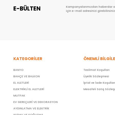
E-BÜLTEN
Kampanyalarımızdan haberdar 
için e-mail adresinizi girebilirsiniz
KATEGORİLER
ÖNEMLİ BİLGİL
BANYO
Teslimat Koşulları
BAHÇE VE BALKON
Üyelik Sözleşmesi
EL ALETLERİ
İptal ve İade Koşullar
ELEKTRİKLİ EL ALETLERİ
Mesafeli Satış Sözle
MUTFAK
EV GEREÇLERİ VE DEKORASYON
AYDINLATMA VE ELEKTRİK
ISITMA VE SOĞUTMA