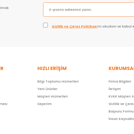
olmak
.
Gizlilik ve Çerez Politikası
’nı okudum ve kabul 
ER
HIZLI ERİŞİM
KURUMSA
Bilgi Toplumu Hizmetleri
Firma Bilgileri
Yeni Ürünler
İletişim
ı
Müşteri Hizmetleri
KVKK Müşteri 
şmesi
Sepetim
Gizlilik ve Çere
Başvuru Formu
İnsan Kaynakla