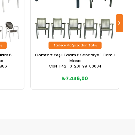
ş
Sadece Mağazadan Satış
akım 6
Comfort Yeşil Takım 6 Sandalye 1 Camlı
Co
sa
Masa
0886
CRN-1142-10-201-99-00004
₺7.446,00