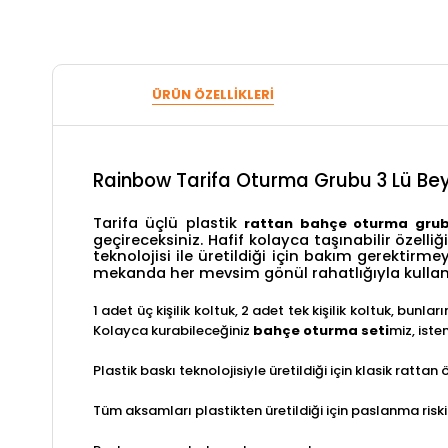
ÜRÜN ÖZELLIKLERI
Rainbow Tarifa Oturma Grubu 3 Lü Be
Tarifa üçlü plastik
rattan bahçe oturma gru
geçireceksiniz. Hafif kolayca taşınabilir özell
teknolojisi ile üretildiği için bakım gerektir
mekanda her mevsim gönül rahatlığıyla kullanab
1 adet üç kişilik koltuk, 2 adet tek kişilik koltuk, bu
Kolayca kurabileceğiniz
bahçe oturma seti
miz, iste
Plastik baskı teknolojisiyle üretildiği için klasik r
Tüm aksamları plastikten üretildiği için paslanma ris