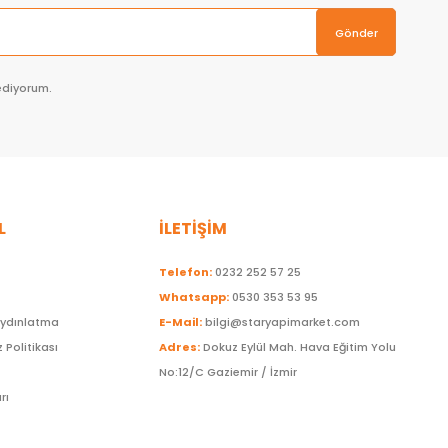
Gönder
ediyorum.
L
İLETİŞİM
Telefon:
0232 252 57 25
Whatsapp:
0530 353 53 95
Aydınlatma
E-Mail:
bilgi@staryapimarket.com
z Politikası
Adres:
Dokuz Eylül Mah. Hava Eğitim Yolu
No:12/C Gaziemir / İzmir
rı