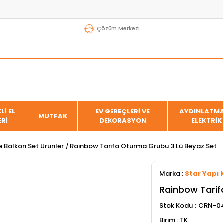
Çözüm Merkezi
Lİ EL
EV GEREÇLERİ VE
AYDINLATMA
MUTFAK
ERİ
DEKORASYON
ELEKTRİK
 Balkon Set Ürünler
Rainbow Tarifa Oturma Grubu 3 Lü Beyaz Set
Marka
:
Star Yapı 
Rainbow Tarif
Stok Kodu
CRN-04
TK