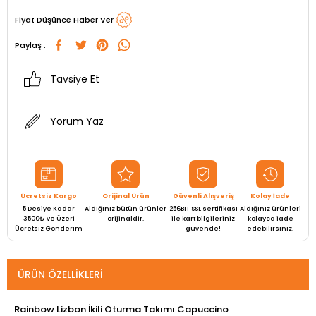
Fiyat Düşünce Haber Ver
Paylaş :
Tavsiye Et
Yorum Yaz
Ücretsiz Kargo
Orijinal Ürün
Güvenli Alışveriş
Kolay İade
5 Desiye Kadar
Aldığınız bütün ürünler
256BIT SSL sertifikası
Aldığınız ürünleri
3500₺ ve Üzeri
orijinaldir.
ile kart bilgileriniz
kolayca iade
Ücretsiz Gönderim
güvende!
edebilirsiniz.
ÜRÜN ÖZELLIKLERI
Rainbow Lizbon İkili Oturma Takımı Capuccino