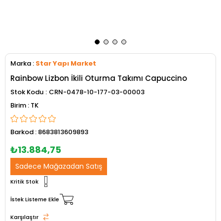
Marka
:
Star Yapı Market
Rainbow Lizbon İkili Oturma Takımı Capuccino
Stok Kodu
CRN-0478-10-177-03-00003
TK
Barkod
:
8683813609893
₺13.884,75
Sadece Mağazadan Satış
Kritik Stok
İstek Listeme Ekle
Karşılaştır