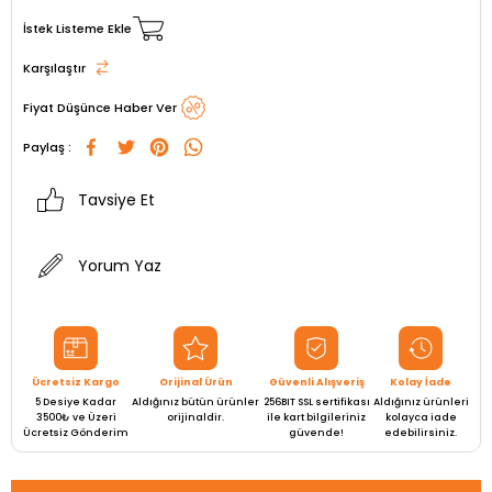
İstek Listeme Ekle
Karşılaştır
Fiyat Düşünce Haber Ver
Paylaş :
Tavsiye Et
Yorum Yaz
Ücretsiz Kargo
Orijinal Ürün
Güvenli Alışveriş
Kolay İade
5 Desiye Kadar
Aldığınız bütün ürünler
256BIT SSL sertifikası
Aldığınız ürünleri
3500₺ ve Üzeri
orijinaldir.
ile kart bilgileriniz
kolayca iade
Ücretsiz Gönderim
güvende!
edebilirsiniz.