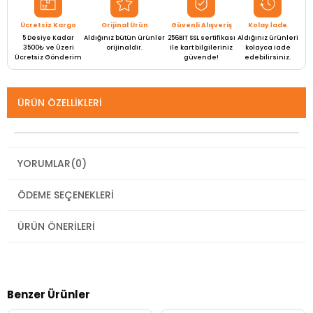
Ücretsiz Kargo
Orijinal Ürün
Güvenli Alışveriş
Kolay İade
5 Desiye Kadar
Aldığınız bütün ürünler
256BIT SSL sertifikası
Aldığınız ürünleri
3500₺ ve Üzeri
orijinaldir.
ile kart bilgileriniz
kolayca iade
Ücretsiz Gönderim
güvende!
edebilirsiniz.
ÜRÜN ÖZELLIKLERI
YORUMLAR
(0)
ÖDEME SEÇENEKLERI
ÜRÜN ÖNERILERI
Benzer Ürünler