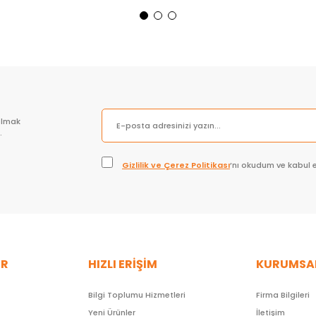
Sepete Ekle
Sepete Ekle
olmak
.
Gizlilik ve Çerez Politikası
’nı okudum ve kabul 
ER
HIZLI ERİŞİM
KURUMSA
Bilgi Toplumu Hizmetleri
Firma Bilgileri
Yeni Ürünler
İletişim