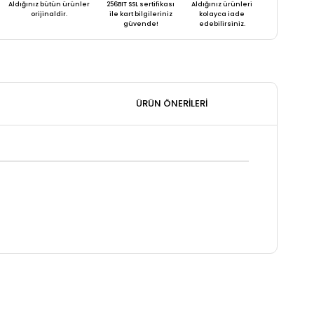
Aldığınız bütün ürünler
256BIT SSL sertifikası
Aldığınız ürünleri
orijinaldir.
ile kart bilgileriniz
kolayca iade
güvende!
edebilirsiniz.
ÜRÜN ÖNERILERI