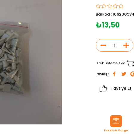
Barkod
:
106200934
₺13,50
İstek Listeme Ekle
Paylaş :
Tavsiye Et
Ücretsiz Kargo