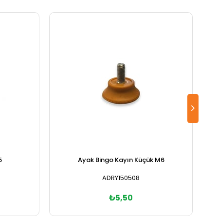
5
Ayak Bingo Kayın Küçük M6
ADRY150508
₺5,50