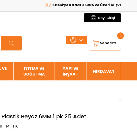
5 Desi’ye Kadar 3500₺ ve Üzeri Alışverişlerde
KARG
Bayi Girişi
0
Sepetim
 VE
ISITMA VE
YAPI VE
HIRDAVAT
SOĞUTMA
İNŞAAT
 Plastik Beyaz 6MM 1 pk 25 Adet
11_14_PK