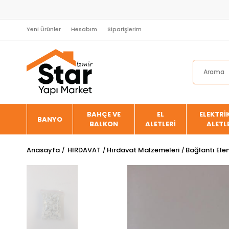
Yeni Ürünler
Hesabım
Siparişlerim
BAHÇE VE
EL
ELEKTRİK
BANYO
BALKON
ALETLERİ
ALETL
Anasayfa
HIRDAVAT
Hırdavat Malzemeleri
Bağlantı Ele