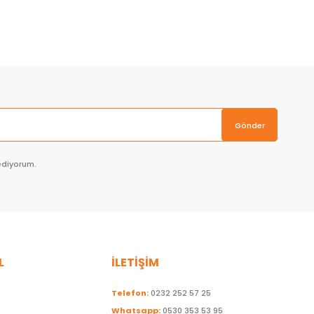
Sepete Ekle
Gönder
ediyorum.
L
İLETİŞİM
Telefon:
0232 252 57 25
Whatsapp:
0530 353 53 95