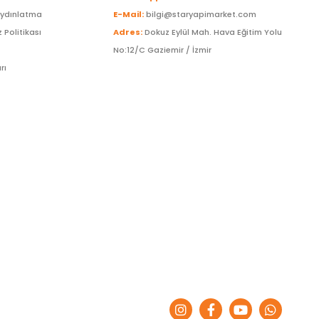
Aydınlatma
E-Mail:
bilgi@staryapimarket.com
z Politikası
Adres:
Dokuz Eylül Mah. Hava Eğitim Yolu
No:12/C Gaziemir / İzmir
rı