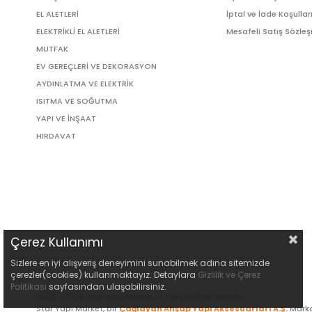
EL ALETLERİ
İptal ve İade Koşullar
ELEKTRİKLİ EL ALETLERİ
Mesafeli Satış Sözle
MUTFAK
EV GEREÇLERİ VE DEKORASYON
AYDINLATMA VE ELEKTRİK
ISITMA VE SOĞUTMA
YAPI VE İNŞAAT
HIRDAVAT
Çerez Kullanımı
Sizlere en iyi alışveriş deneyimini sunabilmek adına sitemizde
çerezler(cookies) kullanmaktayız. Detaylara
Gizlilik ve Çerez
Politikası
sayfasından ulaşabilirsiniz.
2009 - 2026 Star Yapı Market © Tüm Hakları Saklıdır.
Star Yapı Market, bir
Çağlayan Ahşap Yapı Aksesuarları A.Ş.
Marka