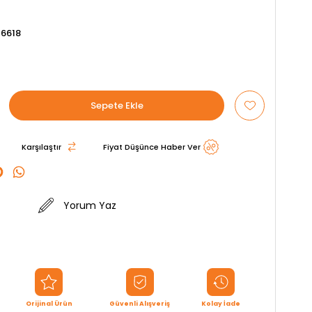
6618
Karşılaştır
Fiyat Düşünce Haber Ver
Yorum Yaz
Orijinal Ürün
Güvenli Alışveriş
Kolay İade