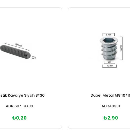
stik Kavalye Siyah 8*30
Dübel Metal M8 10*1
ADR1607_8X30
ADRA0301
₺0,20
₺2,90