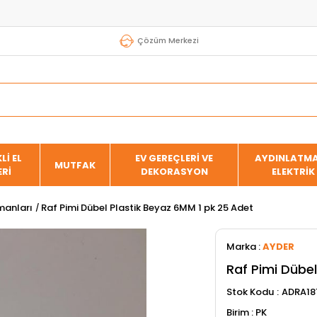
Çözüm Merkezi
Lİ EL
EV GEREÇLERİ VE
AYDINLATMA
MUTFAK
ERİ
DEKORASYON
ELEKTRİK
manları
Raf Pimi Dübel Plastik Beyaz 6MM 1 pk 25 Adet
Marka
:
AYDER
Raf Pimi Dübel
Stok Kodu
ADRA18
PK