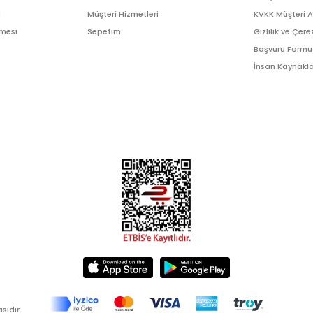
ı
Müşteri Hizmetleri
KVKK Müşteri 
şmesi
Sepetim
Gizlilik ve Çere
Başvuru Formu
İnsan Kaynakla
sıdır.