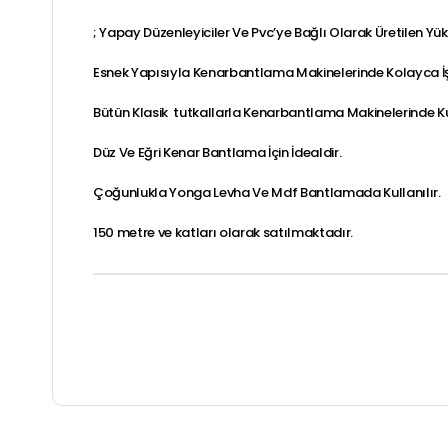
; Yapay Düzenleyiciler Ve Pvc’ye Bağlı Olarak Üretilen Yük
Esnek Yapısıyla Kenarbantlama Makinelerinde Kolayca 
Bütün Klasik tutkallarla Kenarbantlama Makinelerinde Kul
Düz Ve Eğri Kenar Bantlama İçin İdealdir.
Çoğunlukla Yonga Levha Ve Mdf Bantlamada Kullanılır.
150 metre ve katları olarak satılmaktadır.