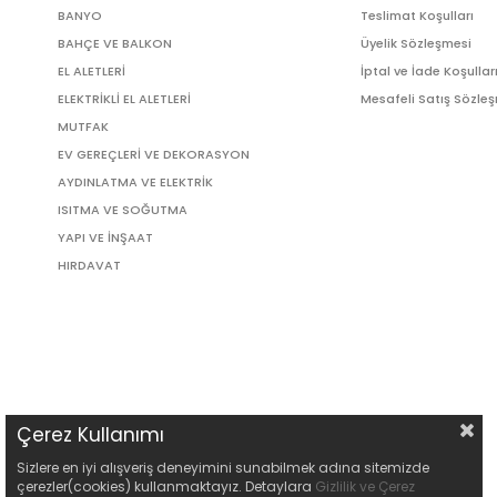
BANYO
Teslimat Koşulları
BAHÇE VE BALKON
Üyelik Sözleşmesi
EL ALETLERİ
İptal ve İade Koşullar
ELEKTRİKLİ EL ALETLERİ
Mesafeli Satış Sözle
MUTFAK
EV GEREÇLERİ VE DEKORASYON
AYDINLATMA VE ELEKTRİK
ISITMA VE SOĞUTMA
YAPI VE İNŞAAT
HIRDAVAT
Çerez Kullanımı
Sizlere en iyi alışveriş deneyimini sunabilmek adına sitemizde
çerezler(cookies) kullanmaktayız. Detaylara
Gizlilik ve Çerez