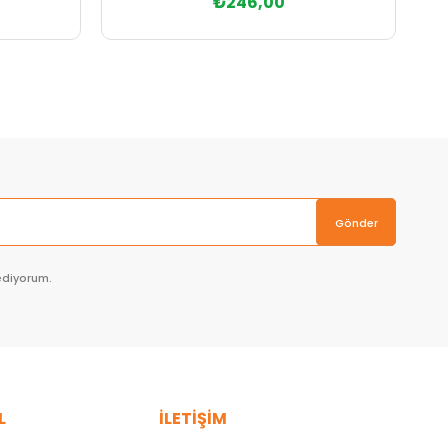
₺246,00
Sepete Ekle
Gönder
ediyorum.
L
İLETİŞİM