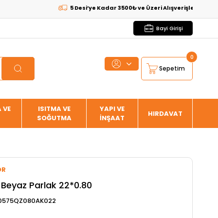
5 Desi’ye Kadar 3500₺ ve Üzeri Alışverişlerde
KARGO BED
Bayi Girişi
0
Sepetim
 VE
ISITMA VE
YAPI VE
HIRDAVAT
SOĞUTMA
İNŞAAT
OR
 Beyaz Parlak 22*0.80
0575QZ080AK022