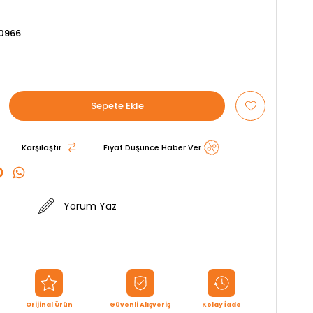
0966
Karşılaştır
Fiyat Düşünce Haber Ver
Yorum Yaz
Orijinal Ürün
Güvenli Alışveriş
Kolay İade