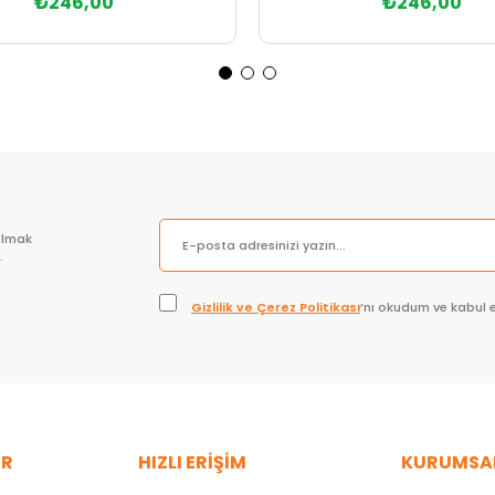
₺246,00
₺246,00
Sepete Ekle
Sepete Ekle
olmak
.
Gizlilik ve Çerez Politikası
’nı okudum ve kabul 
ER
HIZLI ERİŞİM
KURUMSA