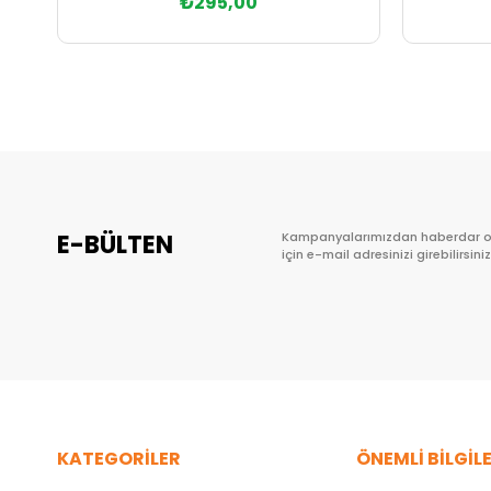
₺295,00
Sepete Ekle
E-BÜLTEN
Kampanyalarımızdan haberdar 
için e-mail adresinizi girebilirsiniz
KATEGORİLER
ÖNEMLİ BİLGİL