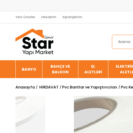
Yeni Ürünler
Hesabım
Siparişlerim
BAHÇE VE
EL
ELEKTRİK
BANYO
BALKON
ALETLERİ
ALETL
Anasayfa
HIRDAVAT
Pvc Bantlar ve Yapıştırıcıları
Pvc Ke