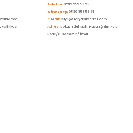
Telefon:
0232 252 57 25
Whatsapp:
0530 353 53 95
Aydınlatma
E-Mail:
bilgi@staryapimarket.com
z Politikası
Adres:
Dokuz Eylül Mah. Hava Eğitim Yolu
No:12/C Gaziemir / İzmir
rı