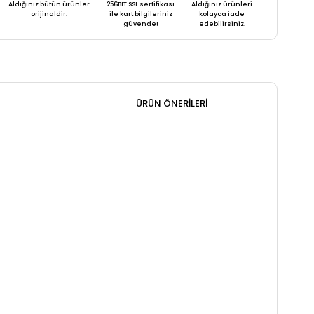
Aldığınız bütün ürünler
256BIT SSL sertifikası
Aldığınız ürünleri
orijinaldir.
ile kart bilgileriniz
kolayca iade
güvende!
edebilirsiniz.
ÜRÜN ÖNERILERI