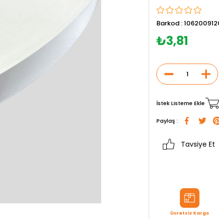
Barkod
:
106200912
₺3,81
İstek Listeme Ekle
Paylaş :
Tavsiye Et
Ücretsiz Kargo