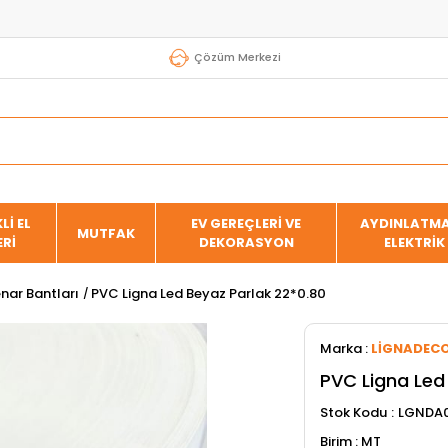
Çözüm Merkezi
Lİ EL
EV GEREÇLERİ VE
AYDINLATMA
MUTFAK
ERİ
DEKORASYON
ELEKTRİK
nar Bantları
PVC Ligna Led Beyaz Parlak 22*0.80
Marka
:
LİGNADEC
PVC Ligna Led
Stok Kodu
LGNDA
MT