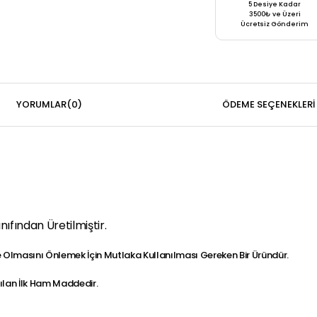
5 Desiye Kadar
3500₺ ve Üzeri
Ücretsiz Gönderim
YORUMLAR
(0)
ÖDEME SEÇENEKLERI
nıfından Üretilmiştir.
Olmasını Önlemek İçin Mutlaka Kullanılması Gereken Bir Üründür.
ılan İlk Ham Maddedir.