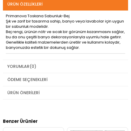
ÜRÜN ÖZELLIKLERI
Primanova Toskana Sabunluk-Bej
Şık ve zarif bir tasarıma sahip, banyo veya lavabolar için uygun
bir sabunluk modelidir.
Bej rengi, ürünün nötr ve sıcak bir görünüm kazanmasını sağlar,
bu da onu çeşitli banyo dekorasyonlarıyla uyumlu hale getirir.
Genellikle kaliteli malzemelerden üretilir ve kullanımı kolaydır,
banyonuzda estetik bir dokunuş sağlar.
YORUMLAR
(0)
ÖDEME SEÇENEKLERI
ÜRÜN ÖNERILERI
Benzer Ürünler