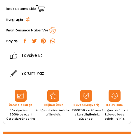
İstek Listeme Ekle
Karşılaştır
Fiyat Düşünce Haber Ver
Paylaş :
Tavsiye Et
Yorum Yaz
Ücretsiz Kargo
Orijinal Ürün
Güvenli Alışveriş
Kolay İade
5 Desiye Kadar
Aldığınız bütün ürünler
256BIT SSL sertifikası
Aldığınız ürünleri
3500₺ ve Üzeri
orijinaldir.
ile kart bilgileriniz
kolayca iade
Ücretsiz Gönderim
güvende!
edebilirsiniz.