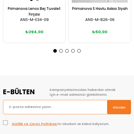
Primanova Lenox Bej Tuvalet
Primanova S Havlu Askısı Siyah
Fırçası
ANS-M-E34-09
ANS-M-B26-06
₺294,00
₺50,00
Sepete Ekle
Sepete Ekle
E-BÜLTEN
Kampanyalarımızdan haberdar olmak
için e-mail adresinizi girebilirsiniz.
Gönder
Gizlilik ve Çerez Politikası
’nı okudum ve kabul ediyorum.