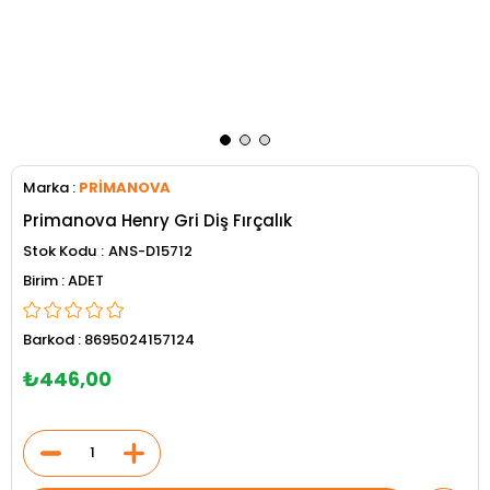
Marka
:
PRİMANOVA
Primanova Henry Gri Diş Fırçalık
Stok Kodu
ANS-D15712
ADET
Barkod
:
8695024157124
₺446,00