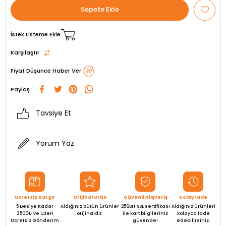
İstek Listeme Ekle
Karşılaştır
Fiyat Düşünce Haber Ver
Paylaş :
Tavsiye Et
Yorum Yaz
Ücretsiz Kargo
Orijinal Ürün
Güvenli Alışveriş
Kolay İade
5 Desiye Kadar
Aldığınız bütün ürünler
256BIT SSL sertifikası
Aldığınız ürünleri
3500₺ ve Üzeri
orijinaldir.
ile kart bilgileriniz
kolayca iade
Ücretsiz Gönderim
güvende!
edebilirsiniz.