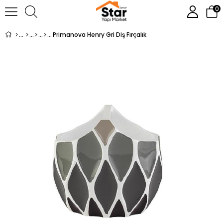
0
Primanova Henry Gri Diş Fırçalık