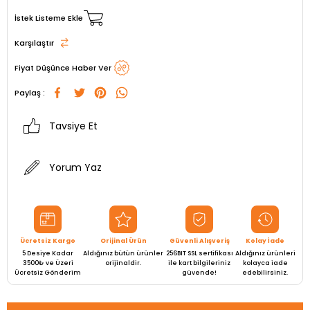
İstek Listeme Ekle
Karşılaştır
Fiyat Düşünce Haber Ver
Paylaş :
Tavsiye Et
Yorum Yaz
Ücretsiz Kargo
Orijinal Ürün
Güvenli Alışveriş
Kolay İade
5 Desiye Kadar
Aldığınız bütün ürünler
256BIT SSL sertifikası
Aldığınız ürünleri
3500₺ ve Üzeri
orijinaldir.
ile kart bilgileriniz
kolayca iade
Ücretsiz Gönderim
güvende!
edebilirsiniz.