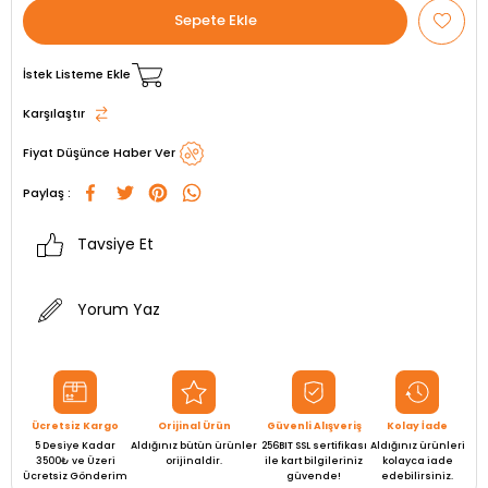
İstek Listeme Ekle
Karşılaştır
Fiyat Düşünce Haber Ver
Paylaş :
Tavsiye Et
Yorum Yaz
Ücretsiz Kargo
Orijinal Ürün
Güvenli Alışveriş
Kolay İade
5 Desiye Kadar
Aldığınız bütün ürünler
256BIT SSL sertifikası
Aldığınız ürünleri
3500₺ ve Üzeri
orijinaldir.
ile kart bilgileriniz
kolayca iade
Ücretsiz Gönderim
güvende!
edebilirsiniz.