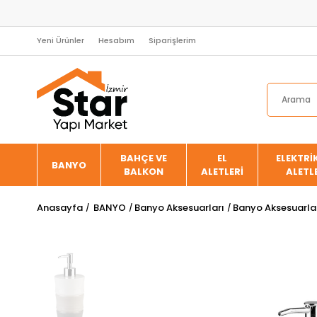
Yeni Ürünler
Hesabım
Siparişlerim
BAHÇE VE
EL
ELEKTRİK
BANYO
BALKON
ALETLERİ
ALETL
Anasayfa
BANYO
Banyo Aksesuarları
Banyo Aksesuarla