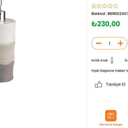
Barkod
:
869502407
₺230,00
Kritik Stok
İs
Fiyat Düşünce Haber V
Tavsiye Et
Ücretsiz Kargo