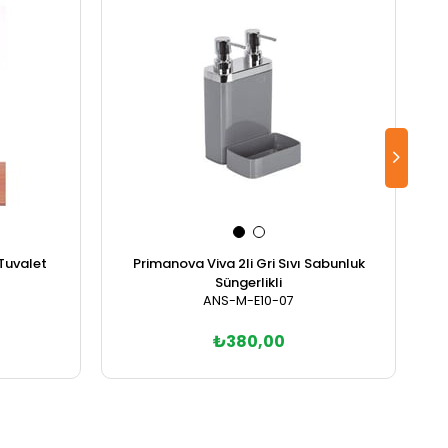
Tuvalet
Primanova Viva 2li Gri Sıvı Sabunluk
Süngerlikli
ANS-M-E10-07
₺380,00
Sepete Ekle