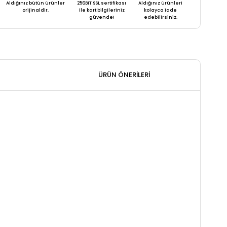
Aldığınız bütün ürünler
256BIT SSL sertifikası
Aldığınız ürünleri
orijinaldir.
ile kart bilgileriniz
kolayca iade
güvende!
edebilirsiniz.
ÜRÜN ÖNERILERI