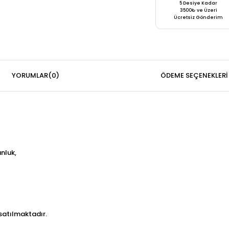
5 Desiye Kadar
3500₺ ve Üzeri
Ücretsiz Gönderim
YORUMLAR
(0)
ÖDEME SEÇENEKLERI
nluk,
satılmaktadır.