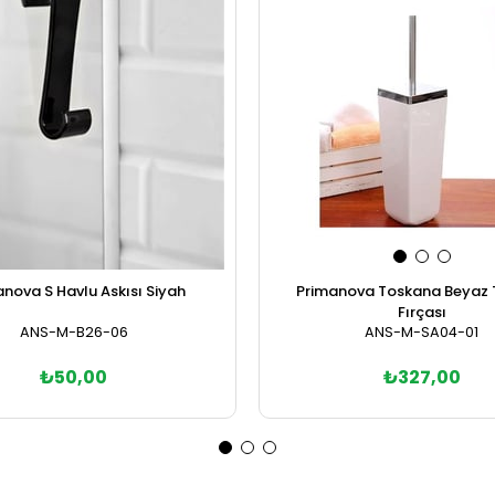
nova S Havlu Askısı Siyah
Primanova Toskana Beyaz 
Fırçası
ANS-M-B26-06
ANS-M-SA04-01
₺50,00
₺327,00
Sepete Ekle
Sepete Ekle