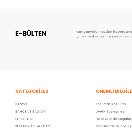
E-BÜLTEN
Kampanyalarımızdan haberdar 
için e-mail adresinizi girebilirsiniz
KATEGORİLER
ÖNEMLİ BİLGİL
BANYO
Teslimat Koşulları
BAHÇE VE BALKON
Üyelik Sözleşmesi
EL ALETLERİ
İptal ve İade Koşullar
ELEKTRİKLİ EL ALETLERİ
Mesafeli Satış Sözle