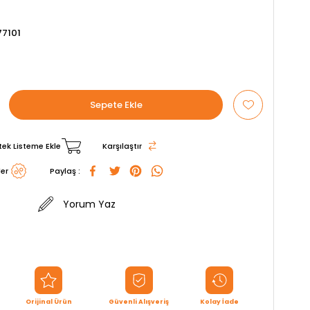
7101
tek Listeme Ekle
Karşılaştır
er
Paylaş :
Yorum Yaz
Orijinal Ürün
Güvenli Alışveriş
Kolay İade