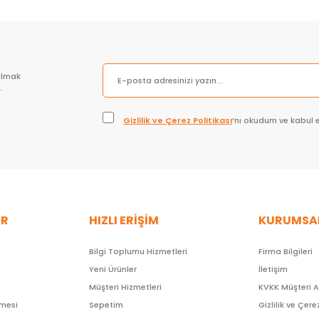
olmak
.
Gizlilik ve Çerez Politikası
’nı okudum ve kabul 
ER
HIZLI ERİŞİM
KURUMSA
Bilgi Toplumu Hizmetleri
Firma Bilgileri
Yeni Ürünler
İletişim
ı
Müşteri Hizmetleri
KVKK Müşteri 
şmesi
Sepetim
Gizlilik ve Çere