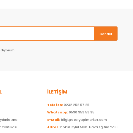
Gönder
ediyorum.
L
İLETİŞİM
Telefon:
0232 252 57 25
Whatsapp:
0530 353 53 95
Aydınlatma
E-Mail:
bilgi@staryapimarket.com
z Politikası
Adres:
Dokuz Eylül Mah. Hava Eğitim Yolu