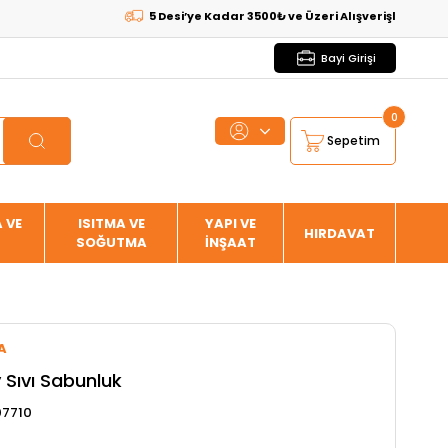
5 Desi’ye Kadar 3500₺ ve Üzeri Alışverişlerde
KARGO BE
Bayi Girişi
0
Sepetim
 VE
ISITMA VE
YAPI VE
HIRDAVAT
SOĞUTMA
İNŞAAT
A
 Sıvı Sabunluk
7710