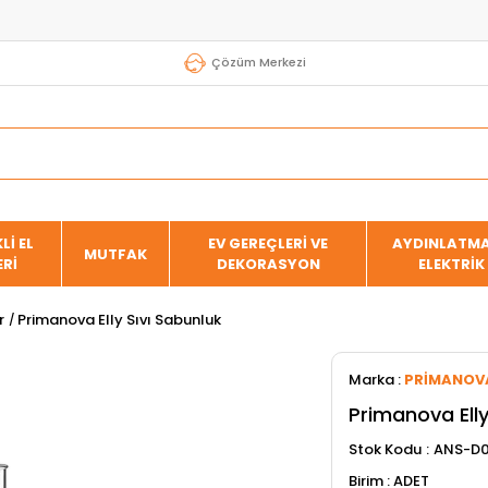
Çözüm Merkezi
Lİ EL
EV GEREÇLERİ VE
AYDINLATMA
MUTFAK
ERİ
DEKORASYON
ELEKTRİK
r
Primanova Elly Sıvı Sabunluk
Marka
:
PRİMANOV
Primanova Elly
Stok Kodu
ANS-D0
ADET