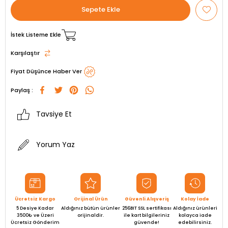
İstek Listeme Ekle
Karşılaştır
Fiyat Düşünce Haber Ver
Paylaş :
Tavsiye Et
Yorum Yaz
Ücretsiz Kargo
Orijinal Ürün
Güvenli Alışveriş
Kolay İade
5 Desiye Kadar
Aldığınız bütün ürünler
256BIT SSL sertifikası
Aldığınız ürünleri
3500₺ ve Üzeri
orijinaldir.
ile kart bilgileriniz
kolayca iade
Ücretsiz Gönderim
güvende!
edebilirsiniz.