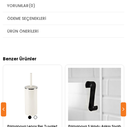
YORUMLAR
(0)
ÖDEME SEÇENEKLERI
ÜRÜN ÖNERILERI
Benzer Ürünler
Primanova Lenox Bej Tuvalet
Primanova S Havlu Askısı Siyah