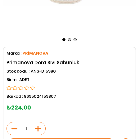
Marka
:
PRİMANOVA
Primanova Dora Sıvı Sabunluk
Stok Kodu
ANS-D15980
ADET
Barkod
:
8695024159807
₺224,00