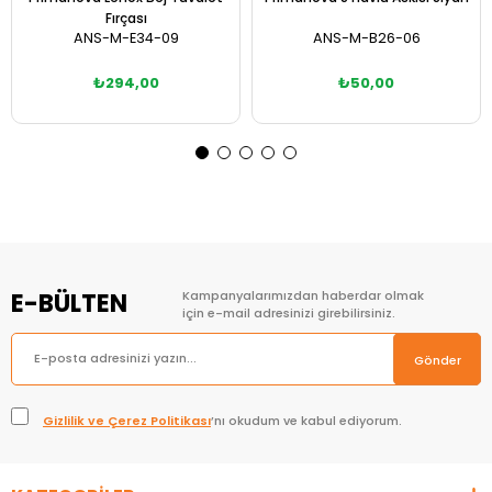
Fırçası
ANS-M-E34-09
ANS-M-B26-06
₺294,00
₺50,00
Sepete Ekle
Sepete Ekle
E-BÜLTEN
Kampanyalarımızdan haberdar olmak
için e-mail adresinizi girebilirsiniz.
Gönder
Gizlilik ve Çerez Politikası
’nı okudum ve kabul ediyorum.