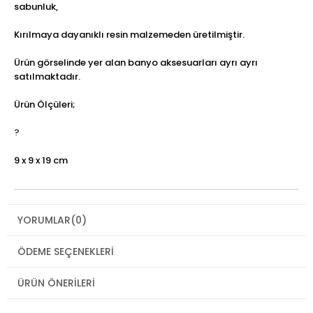
sabunluk,
Kırılmaya dayanıklı resin malzemeden üretilmiştir.
Ürün görselinde yer alan banyo aksesuarları ayrı ayrı
satılmaktadır.
Ürün Ölçüleri;
?
9 x 9 x 19 cm
YORUMLAR
(0)
ÖDEME SEÇENEKLERI
ÜRÜN ÖNERILERI