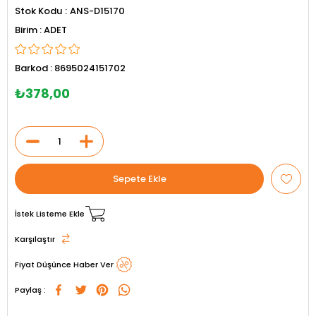
Stok Kodu
ANS-D15170
ADET
Barkod
:
8695024151702
₺378,00
İstek Listeme Ekle
Karşılaştır
Fiyat Düşünce Haber Ver
Paylaş :