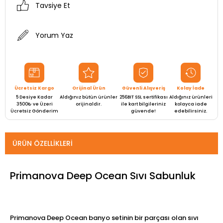
Tavsiye Et
Yorum Yaz
Ücretsiz Kargo
Orijinal Ürün
Güvenli Alışveriş
Kolay İade
5 Desiye Kadar
Aldığınız bütün ürünler
256BIT SSL sertifikası
Aldığınız ürünleri
3500₺ ve Üzeri
orijinaldir.
ile kart bilgileriniz
kolayca iade
Ücretsiz Gönderim
güvende!
edebilirsiniz.
ÜRÜN ÖZELLIKLERI
Primanova Deep Ocean Sıvı Sabunluk
Primanova Deep Ocean banyo setinin bir parçası olan sıvı