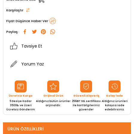
Karşılaştır
Fiyat Düşünce Haber Ver
Paylaş :
Tavsiye Et
Yorum Yaz
Ücretsiz Kargo
Orijinal Ürün
Güvenli Alışveriş
Kolay İade
5 Desiye Kadar
Aldığınız bütün ürünler
256BIT SSL sertifikası
Aldığınız ürünleri
3500₺ ve Üzeri
orijinaldir.
ile kart bilgileriniz
kolayca iade
Ücretsiz Gönderim
güvende!
edebilirsiniz.
ÜRÜN ÖZELLIKLERI