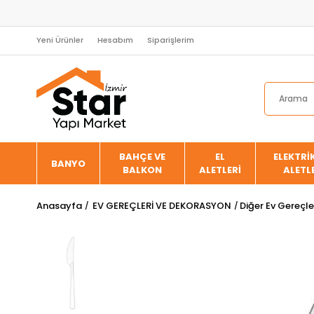
Yeni Ürünler
Hesabım
Siparişlerim
BAHÇE VE
EL
ELEKTRİK
BANYO
BALKON
ALETLERİ
ALETL
Anasayfa
EV GEREÇLERİ VE DEKORASYON
Diğer Ev Gereçle