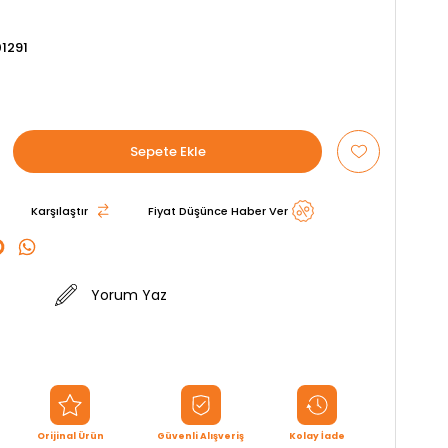
1291
Karşılaştır
Fiyat Düşünce Haber Ver
Yorum Yaz
Orijinal Ürün
Güvenli Alışveriş
Kolay İade