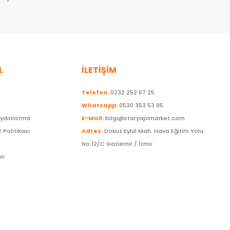
L
İLETİŞİM
Telefon:
0232 252 57 25
Whatsapp:
0530 353 53 95
Aydınlatma
E-Mail:
bilgi@staryapimarket.com
z Politikası
Adres:
Dokuz Eylül Mah. Hava Eğitim Yolu
No:12/C Gaziemir / İzmir
rı