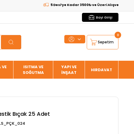
5 Desi’ye Kadar 3500₺ ve Üzeri Alışverişlerde
KARG
Bayi Girişi
0
Sepetim
 VE
ISITMA VE
YAPI VE
HIRDAVAT
SOĞUTMA
İNŞAAT
astik Bıçak 25 Adet
PLS_PÇK_024