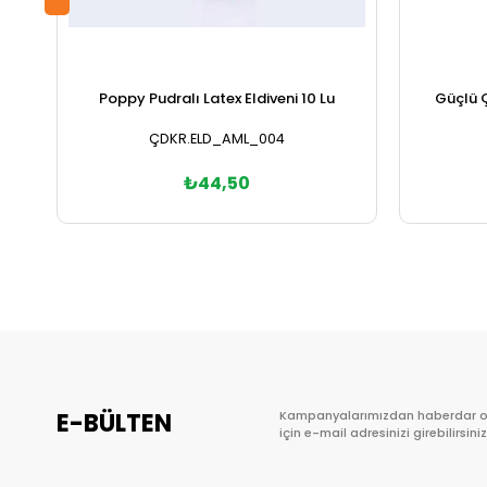
Poppy Pudralı Latex Eldiveni 10 Lu
Güçlü 
ÇDKR.ELD_AML_004
₺44,50
Sepete Ekle
E-BÜLTEN
Kampanyalarımızdan haberdar 
için e-mail adresinizi girebilirsiniz