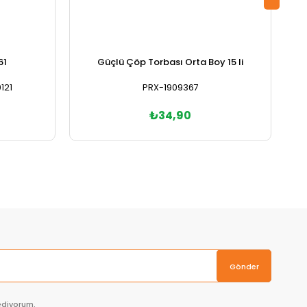
61
Güçlü Çöp Torbası Orta Boy 15 li
121
PRX-1909367
₺34,90
Sepete Ekle
Gönder
ediyorum.