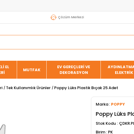
Çözüm Merkezi
Lİ EL
EV GEREÇLERİ VE
AYDINLATMA
MUTFAK
ERİ
DEKORASYON
ELEKTRİK
ri
Tek Kullanımlık Ürünler
Poppy Lüks Plastik Bıçak 25 Adet
Marka
:
POPPY
Poppy Lüks Pl
Stok Kodu
ÇDKR.
PK