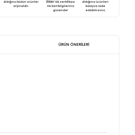
Aldığınız bütün ürünler
256BIT SSL sertifikası
Aldığınız ürünleri
orijinaldir.
ile kart bilgileriniz
kolayca iade
güvende!
edebilirsiniz.
ÜRÜN ÖNERILERI