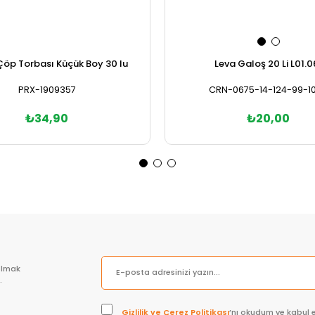
Çöp Torbası Küçük Boy 30 lu
Leva Galoş 20 Li L01.0
PRX-1909357
CRN-0675-14-124-99-10
₺34,90
₺20,00
Sepete Ekle
Sepete Ekle
olmak
.
Gizlilik ve Çerez Politikası
’nı okudum ve kabul 