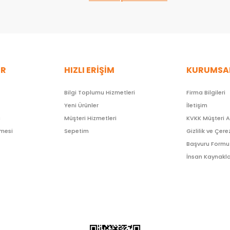
ER
HIZLI ERİŞİM
KURUMSA
Bilgi Toplumu Hizmetleri
Firma Bilgileri
Yeni Ürünler
İletişim
ı
Müşteri Hizmetleri
KVKK Müşteri 
şmesi
Sepetim
Gizlilik ve Çere
Başvuru Formu
İnsan Kaynakla