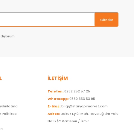
Gönder
ediyorum.
L
İLETİŞİM
Telefon:
0232 252 57 25
Whatsapp:
0530 353 53 95
Aydınlatma
E-Mail:
bilgi@staryapimarket.com
z Politikası
Adres:
Dokuz Eylül Mah. Hava Eğitim Yolu
No:12/C Gaziemir / İzmir
rı