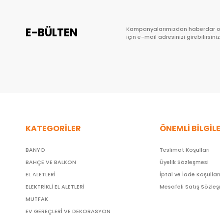
E-BÜLTEN
Kampanyalarımızdan haberdar 
için e-mail adresinizi girebilirsiniz
KATEGORİLER
ÖNEMLİ BİLGİL
BANYO
Teslimat Koşulları
BAHÇE VE BALKON
Üyelik Sözleşmesi
EL ALETLERİ
İptal ve İade Koşullar
ELEKTRİKLİ EL ALETLERİ
Mesafeli Satış Sözle
MUTFAK
EV GEREÇLERİ VE DEKORASYON