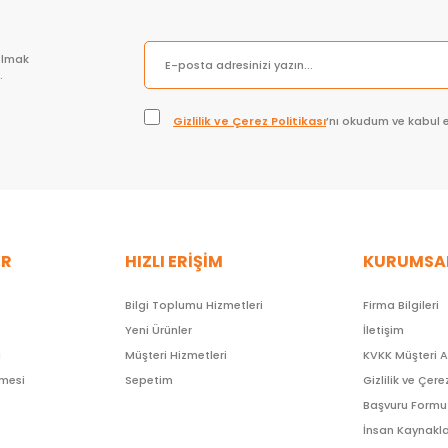
olmak
.
Gizlilik ve Çerez Politikası
’nı okudum ve kabul 
ER
HIZLI ERİŞİM
KURUMSA
Bilgi Toplumu Hizmetleri
Firma Bilgileri
Yeni Ürünler
İletişim
ı
Müşteri Hizmetleri
KVKK Müşteri 
şmesi
Sepetim
Gizlilik ve Çere
Başvuru Formu
İnsan Kaynakla