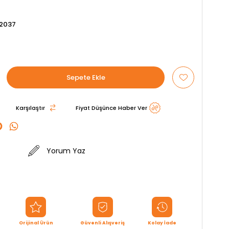
2037
Karşılaştır
Fiyat Düşünce Haber Ver
Yorum Yaz
Orijinal Ürün
Güvenli Alışveriş
Kolay İade