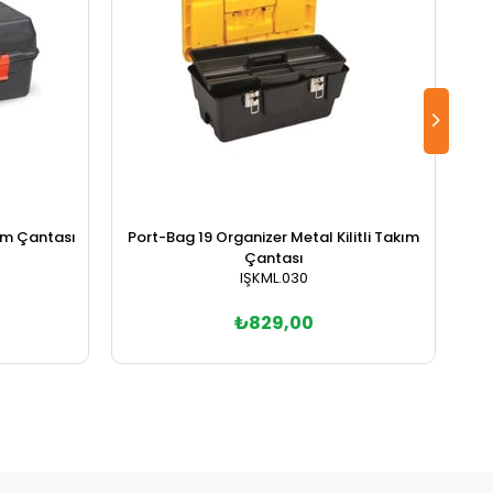
ım Çantası
Port-Bag 19 Organizer Metal Kilitli Takım
Çantası
IŞKML.030
₺829,00
Sepete Ekle