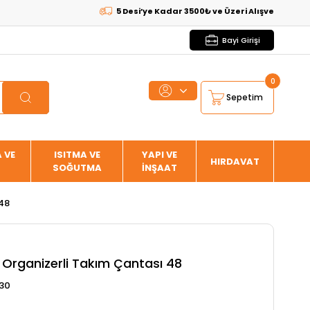
5 Desi’ye Kadar 3500₺ ve Üzeri Alışverişlerde
KARGO 
Bayi Girişi
0
Sepetim
 VE
ISITMA VE
YAPI VE
HIRDAVAT
SOĞUTMA
İNŞAAT
 48
 Organizerli Takım Çantası 48
030