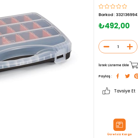
Barkod
:
332136994
₺492,00
İstek Listeme Ekle
Paylaş :
Tavsiye Et
Ücretsiz Kargo