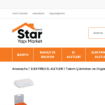
Yeni Ürünler
Hesabım
Siparişlerim
BAHÇE VE
EL
ELEKTRİK
BANYO
BALKON
ALETLERİ
ALETL
Anasayfa
ELEKTRİKLİ EL ALETLERİ
Takım Çantaları ve Organ