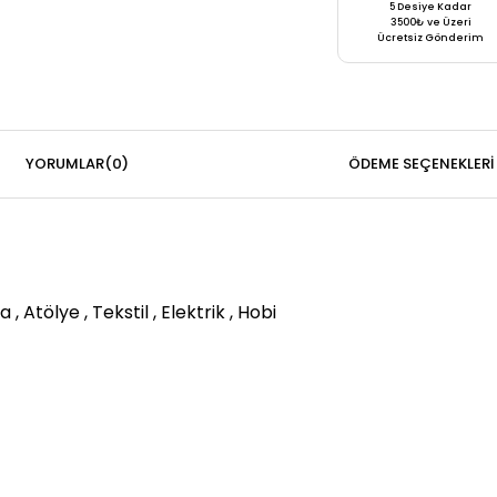
5 Desiye Kadar
3500₺ ve Üzeri
Ücretsiz Gönderim
YORUMLAR
(0)
ÖDEME SEÇENEKLERI
a , Atölye , Tekstil , Elektrik , Hobi