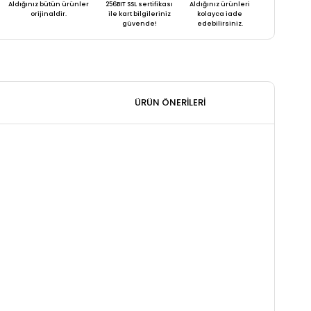
Aldığınız bütün ürünler
256BIT SSL sertifikası
Aldığınız ürünleri
orijinaldir.
ile kart bilgileriniz
kolayca iade
güvende!
edebilirsiniz.
ÜRÜN ÖNERILERI