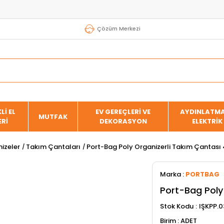
Çözüm Merkezi
Lİ EL
EV GEREÇLERİ VE
AYDINLATMA
MUTFAK
ERİ
DEKORASYON
ELEKTRİK
izeler
Takım Çantaları
Port-Bag Poly Organizerli Takım Çantası
Marka
:
PORTBAG
Port-Bag Poly
Stok Kodu
IŞKPP.
ADET