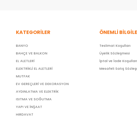
KATEGORİLER
ÖNEMLİ BİLGİL
BANYO
Teslimat Koşulları
BAHÇE VE BALKON
Üyelik Sözleşmesi
EL ALETLERİ
İptal ve İade Koşullar
ELEKTRİKLİ EL ALETLERİ
Mesafeli Satış Sözle
MUTFAK
EV GEREÇLERİ VE DEKORASYON
AYDINLATMA VE ELEKTRİK
ISITMA VE SOĞUTMA
YAPI VE İNŞAAT
HIRDAVAT