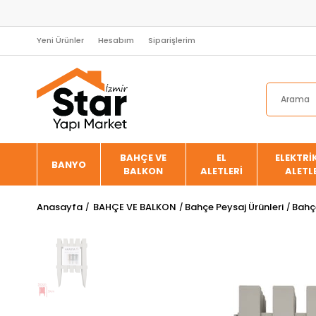
Yeni Ürünler
Hesabım
Siparişlerim
BAHÇE VE
EL
ELEKTRİK
BANYO
BALKON
ALETLERİ
ALETL
Anasayfa
BAHÇE VE BALKON
Bahçe Peysaj Ürünleri
Bahçe