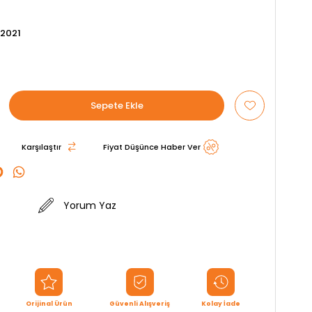
2021
Karşılaştır
Fiyat Düşünce Haber Ver
Yorum Yaz
Orijinal Ürün
Güvenli Alışveriş
Kolay İade