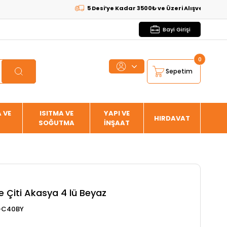
5 Desi’ye Kadar 3500₺ ve Üzeri Alışverişlerde
KARGO
Bayi Girişi
0
Sepetim
 VE
ISITMA VE
YAPI VE
HIRDAVAT
SOĞUTMA
İNŞAAT
 Çiti Akasya 4 lü Beyaz
-C40BY