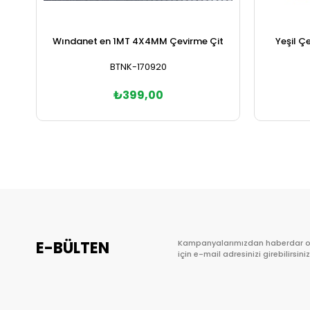
Wındanet en 1MT 4X4MM Çevirme Çit
Yeşil Ç
BTNK-170920
₺399,00
Sepete Ekle
E-BÜLTEN
Kampanyalarımızdan haberdar 
için e-mail adresinizi girebilirsiniz