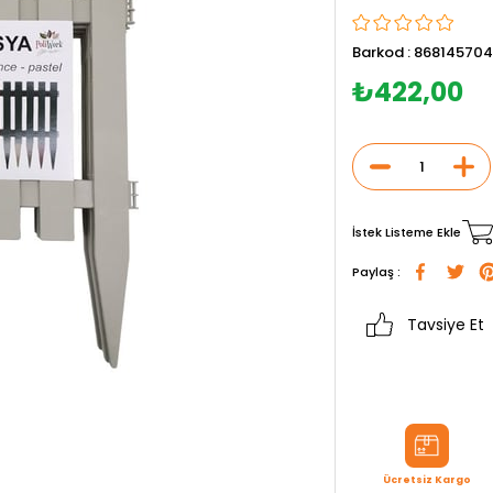
Barkod
:
868145704
₺422,00
İstek Listeme Ekle
Paylaş :
Tavsiye Et
Ücretsiz Kargo