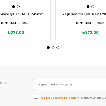
evirme Çiti En 1 MT 45*45mm
Yeşil Çevirme Çiti En 1 MT
BTNK-INSE00170609
BTNK-INSE00170616
₺373,00
₺373,00
Sepete Ekle
Sepete Ekle
olmak
.
Gizlilik ve Çerez Politikası
’nı okudum ve kabul 