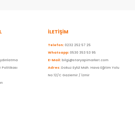
L
İLETİŞİM
Telefon:
0232 252 57 25
Whatsapp:
0530 353 53 95
Aydınlatma
E-Mail:
bilgi@staryapimarket.com
z Politikası
Adres:
Dokuz Eylül Mah. Hava Eğitim Yolu
No:12/C Gaziemir / İzmir
rı