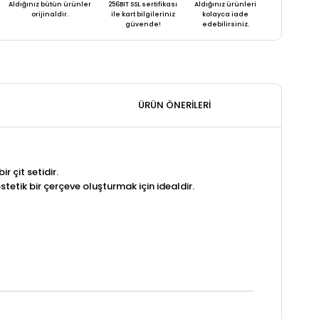
Aldığınız bütün ürünler
256BIT SSL sertifikası
Aldığınız ürünleri
orijinaldir.
ile kart bilgileriniz
kolayca iade
güvende!
edebilirsiniz.
ÜRÜN ÖNERILERI
 çit setidir.
tetik bir çerçeve oluşturmak için idealdir.