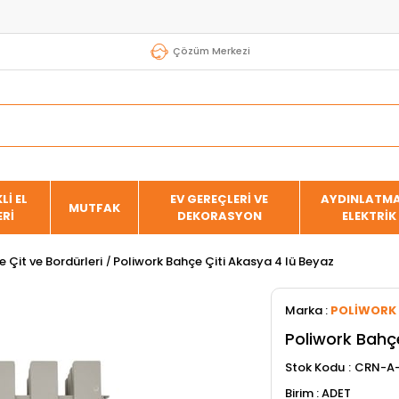
Çözüm Merkezi
Lİ EL
EV GEREÇLERİ VE
AYDINLATMA
MUTFAK
ERİ
DEKORASYON
ELEKTRİK
 Çit ve Bordürleri
Poliwork Bahçe Çiti Akasya 4 lü Beyaz
Marka
:
POLİWORK
Poliwork Bahçe
Stok Kodu
CRN-A
ADET