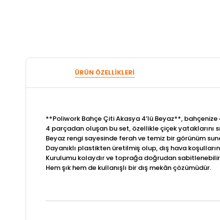
ÜRÜN ÖZELLIKLERI
**Poliwork Bahçe Çiti Akasya 4’lü Beyaz**, bahçenize d
4 parçadan oluşan bu set, özellikle çiçek yataklarını 
Beyaz rengi sayesinde ferah ve temiz bir görünüm su
Dayanıklı plastikten üretilmiş olup, dış hava koşulları
Kurulumu kolaydır ve toprağa doğrudan sabitlenebilir
Hem şık hem de kullanışlı bir dış mekân çözümüdür.