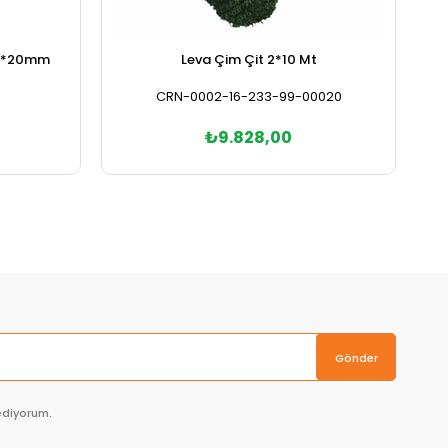
 20*20mm
Leva Çim Çit 2*10 Mt
CRN-0002-16-233-99-00020
₺9.828,00
Sepete Ekle
Gönder
ediyorum.