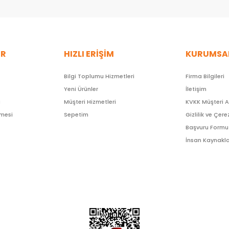
ER
HIZLI ERİŞİM
KURUMSA
Bilgi Toplumu Hizmetleri
Firma Bilgileri
Yeni Ürünler
İletişim
ı
Müşteri Hizmetleri
KVKK Müşteri 
şmesi
Sepetim
Gizlilik ve Çere
Başvuru Formu
İnsan Kaynakla