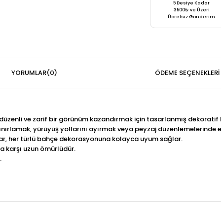
5 Desiye Kadar
3500₺ ve Üzeri
Ücretsiz Gönderim
YORUMLAR
(0)
ÖDEME SEÇENEKLERI
üzenli ve zarif bir görünüm kazandırmak için tasarlanmış dekoratif bir
sınırlamak, yürüyüş yollarını ayırmak veya peyzaj düzenlemelerinde es
nar, her türlü bahçe dekorasyonuna kolayca uyum sağlar.
na karşı uzun ömürlüdür.
.