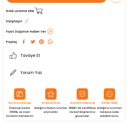
İstek Listeme Ekle
Karşılaştır
Fiyat Düşünce Haber Ver
Paylaş :
Tavsiye Et
Yorum Yaz
Ücretsiz Kargo
Orijinal Ürün
Güvenli Alışveriş
Kolay İade
5 Desiye Kadar
Aldığınız bütün ürünler
256BIT SSL sertifikası
Aldığınız ürünleri
3500₺ ve Üzeri
orijinaldir.
ile kart bilgileriniz
kolayca iade
Ücretsiz Gönderim
güvende!
edebilirsiniz.