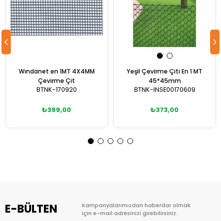
Wındanet en 1MT 4X4MM
Yeşil Çevirme Çiti En 1 MT
Çevirme Çit
45*45mm
BTNK-170920
BTNK-INSE00170609
₺399,00
₺373,00
Sepete Ekle
Sepete Ekle
E-BÜLTEN
Kampanyalarımızdan haberdar olmak
için e-mail adresinizi girebilirsiniz.