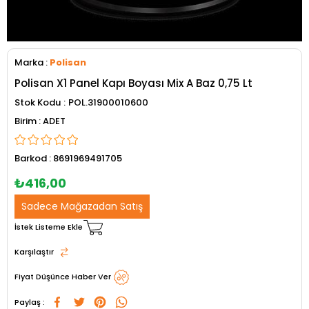
Marka
:
Polisan
Polisan X1 Panel Kapı Boyası Mix A Baz 0,75 Lt
Stok Kodu
POL.31900010600
ADET
Barkod
:
8691969491705
₺416,00
Sadece Mağazadan Satış
İstek Listeme Ekle
Karşılaştır
Fiyat Düşünce Haber Ver
Paylaş :