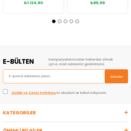
₺1.124,90
₺85,99
E-BÜLTEN
Kampanyalarımızdan haberdar olmak
için e-mail adresinizi girebilirsiniz.
Gönder
Gizlilik ve Çerez Politikası
’nı okudum ve kabul ediyorum.
KATEGORİLER
ÖNEMLİ BİLGİLER