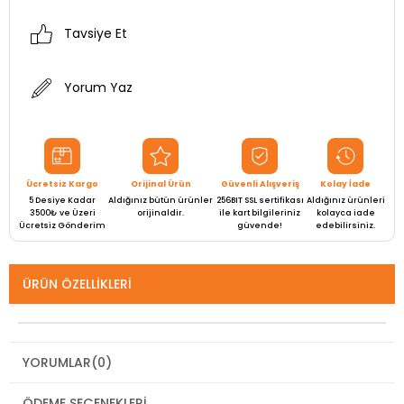
Tavsiye Et
Yorum Yaz
Ücretsiz Kargo
Orijinal Ürün
Güvenli Alışveriş
Kolay İade
5 Desiye Kadar
Aldığınız bütün ürünler
256BIT SSL sertifikası
Aldığınız ürünleri
3500₺ ve Üzeri
orijinaldir.
ile kart bilgileriniz
kolayca iade
Ücretsiz Gönderim
güvende!
edebilirsiniz.
ÜRÜN ÖZELLIKLERI
YORUMLAR
(0)
ÖDEME SEÇENEKLERI