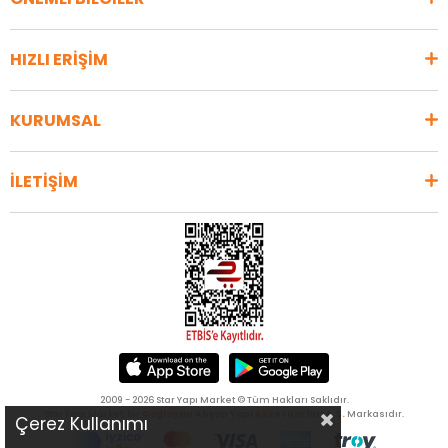
HIZLI ERİŞİM
KURUMSAL
İLETİŞİM
2009 - 2026 Star Yapı Market © Tüm Hakları Saklıdır.
Star Yapı Market, bir
Çağlayan Ahşap Yapı Aksesuarları A.Ş.
Markasıdır.
Çerez Kullanımı