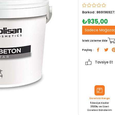
Barkod
:
869196927
₺935,00
Sadece Mağazad
İstek Listeme Ekle
Paylaş :
Tavsiye Et
Ücretsiz Kargo
5 Desiye Kadar
3500₺ ve Üzeri
Ücretsiz Gönderim