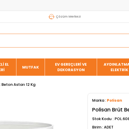
Çözüm Merkezi
Lİ EL
EV GEREÇLERİ VE
AYDINLATMA
MUTFAK
ERİ
DEKORASYON
ELEKTRİK
t Beton Astarı 12 Kg
Marka
:
Polisan
Polisan Brüt B
Stok Kodu
POL.60
ADET