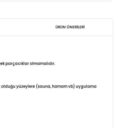
ÜRÜN ÖNERILERI
vşek parçacıklar olmamalıdır.
sek olduğu yüzeylere (sauna, hamam vb) uygulama