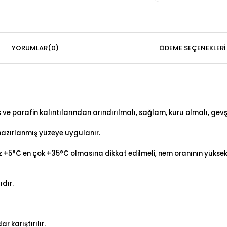
YORUMLAR
(0)
ÖDEME SEÇENEKLERI
 ve parafin kalıntılarından arındırılmalı, sağlam, kuru olmalı, ge
 hazırlanmış yüzeye uygulanır.
z +5°C en çok +35°C olmasına dikkat edilmeli, nem oranının yük
dır.
r karıştırılır.