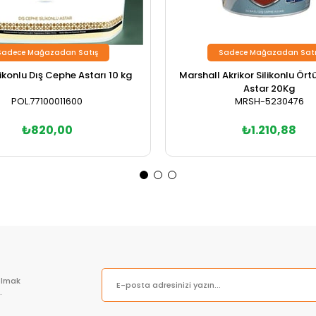
Sadece Mağazadan Satış
Sadece Mağazadan Satı
likonlu Dış Cephe Astarı 10 kg
Marshall Akrikor Silikonlu Ör
Astar 20Kg
POL.77100011600
MRSH-5230476
₺820,00
₺1.210,88
olmak
.