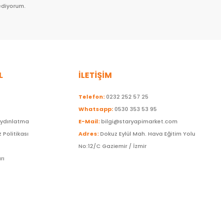
ediyorum.
L
İLETİŞİM
Telefon:
0232 252 57 25
Whatsapp:
0530 353 53 95
Aydınlatma
E-Mail:
bilgi@staryapimarket.com
z Politikası
Adres:
Dokuz Eylül Mah. Hava Eğitim Yolu
No:12/C Gaziemir / İzmir
rı