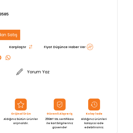
3585
an Satış
Karşılaştır
Fiyat Düşünce Haber Ver
Yorum Yaz
Orijinal Ürün
Güvenli Alışveriş
Kolay İade
Aldığınız bütün ürünler
256BIT SSL sertifikası
Aldığınız ürünleri
orijinaldir.
ile kart bilgileriniz
kolayca iade
güvende!
edebilirsiniz.