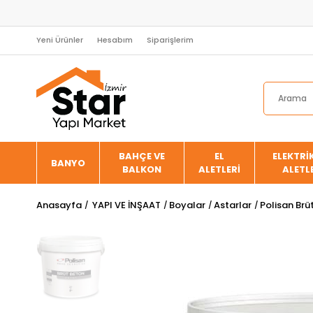
Yeni Ürünler
Hesabım
Siparişlerim
BAHÇE VE
EL
ELEKTRİK
BANYO
BALKON
ALETLERİ
ALETL
Anasayfa
YAPI VE İNŞAAT
Boyalar
Astarlar
Polisan Brü