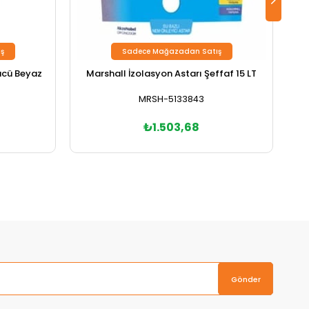
ş
Sadece Mağazadan Satış
tücü Beyaz
Marshall İzolasyon Astarı Şeffaf 15 LT
Po
MRSH-5133843
₺1.503,68
Gönder