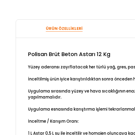
ÜRÜN ÖZELLIKLERI
Polisan Brüt Beton Astarı 12 Kg
Yüzey aderansı zayıflatacak her türlü yağ, gres, pas
İnceltilmiş ürün iyice karıştırıldıktan sonra önceden
Uygulama sırasında yüzey ve hava sıcaklığının ena
yapılmamalıdır.
Uygulama esnasında karıştırma işlemi tekrarlanmalı
İnceltme / Karışım Oranı:
1 L Astar 0,5 L su ile inceltilir ve homojen oluncaya kada