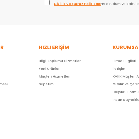
Gizlilik ve Çerez Politikası
’nı okudum ve kabul 
ER
HIZLI ERİŞİM
KURUMSA
Bilgi Toplumu Hizmetleri
Firma Bilgileri
Yeni Ürünler
İletişim
ı
Müşteri Hizmetleri
KVKK Müşteri 
şmesi
Sepetim
Gizlilik ve Çere
Başvuru Formu
İnsan Kaynakla