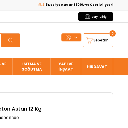
5 Desi’ye Kadar 3500₺ ve Üzeri Alışverişlerde
KARGO B
Bayi Girişi
0
Sepetim
 VE
ISITMA VE
YAPI VE
HIRDAVAT
SOĞUTMA
İNŞAAT
eton Astarı 12 Kg
800011800