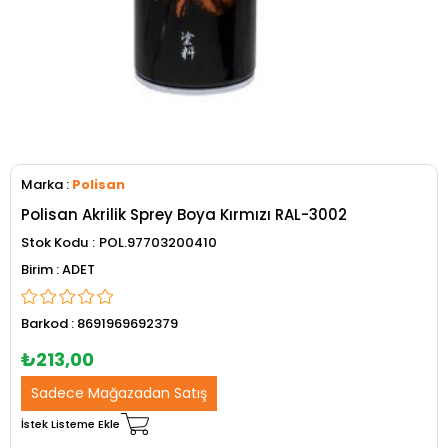
Marka
:
Polisan
Polisan Akrilik Sprey Boya Kırmızı RAL-3002
Stok Kodu
POL.97703200410
ADET
Barkod
:
8691969692379
₺213,00
Sadece Mağazadan Satış
İstek Listeme Ekle