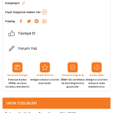
Karşılaştır
Fiyat Düşünce Haber Ver
Paylaş :
Tavsiye Et
Yorum Yaz
Ücretsiz Kargo
Orijinal Ürün
Güvenli Alışveriş
Kolay İade
5 Desiye Kadar
Aldığınız bütün ürünler
256BIT SSL sertifikası
Aldığınız ürünleri
3500₺ ve Üzeri
orijinaldir.
ile kart bilgileriniz
kolayca iade
Ücretsiz Gönderim
güvende!
edebilirsiniz.
ÜRÜN ÖZELLIKLERI