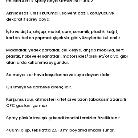
Polisan Akrilik Sprey Boya Kırmızı RAL-3002
Akrilik esaslı, hızlı kurumalı, solvent bazlı, koruyucu ve
dekoratif sprey boya.
İçte ve dışta, ahşap, metal, cam, seramik, plastik, kağıt,
karton, beton yapmak çiçek vb. gibi yüzeylerde kullanılır.
Makinalar, yedek parçalar, çelik eşya, ahşap mobilya, sert
plastik, hobi ve el sanatları, motorsiklet/bisiklet/oto vb. gibi
alanlarda kullanıma uygundur.
Solmaya, zor hava koşullarına ve suya dayanıklıdır.
Çizilmeye ve darbeye dirençlidir.
Kurşunsuzdur, atmosferi kirletici ve ozon tabakasına zararlı
CFC gazları içermez.
Sprey püskürtme çıkışı kendi kendini temizler özelliktedir.
400ml olup, tek katta 2,5-3 m² boyama imkanı sunar.